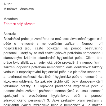
Autor
Minářová, Miroslava
Metadata
Zobrazit celý záznam
Abstrakt
Bakalářská práce je zaměřena na možnosti zkvalitnění hygienické
péče o nemocné v nemocničním zařízení. Nemocní při
hospitalizaci jsou často odkázáni na pomoc ošetřujícího
personálu, který by se měl snažit vyhovět potřebám nemocného i
stanoveným kritériím standardní hygienické péče. Cílem této
práce bylo zjistit, zda hygienická péče prováděná v nemocničním
zařízení odpovídá potřebám nemocných, dále identifikovat faktory
vedoucí k neposkytování hygienické péče dle platného standardu
a navrhnout možnosti zkvalitnění hygienické péče o nemocné na
lůžkovém oddělení. Na základě těchto cílů, byly stanoveny čtyři
výzkumné otázky: 1. Odpovídá prováděná hygienická péče v
nemocničním zařízení potřebám nemocných? 2. Jsou nemocní
spokojeni s prováděnou hygienickou péčí s pomocí
zdravotnického personálu? 3. Jaké překážky brání sestrám v
poskytnutí kvalitní hygienické péče o nemocné? 4. Je možné