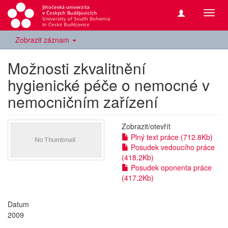
Přepn
navig
Zobrazit záznam
Možnosti zkvalitnění
hygienické péče o nemocné v
nemocničním zařízení
Zobrazit/
otevřít
Plný text práce (712.8Kb)
Posudek vedoucího práce
(418.2Kb)
Posudek oponenta práce
(417.2Kb)
Datum
2009