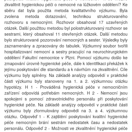
zkvalitnit hygienickou péči o nemocné na lůžkovém oddělení? Ke
sběru dat byla použita metoda kvalitativního výzkumu. Byla
zvolena metoda dotazování, technikou strukturovaného
rozhovoru s nemocnými. Rozhovor obsahoval 17 uzavřených
otázek. Další použitou metodou byl polostrukturovaný rozhovor se
sestrami, který obsahoval 11 otevřených otázek. Další metodou
bylo strukturované pozorování nemocných a sester. Výsledky byly
zaznamenány a zpracovány do tabulek. Výzkumný soubor tvořili
hospitalizovaní nemocní a sestry pracující na neurochirurgickém
oddělení Fakultní nemocnice v Plzni. Pomocí výzkumu došlo ke
zmapování úrovně hygienické péče, dále k identifikaci překážek k
jejímu poskytování dle standardu a k návrhům na zkvalitnění. Cíle
výzkumu byly splněny. Na základě analýzy odpovědí v praktické
části výzkumu byly stanoveny na 1. a 2. výzkumnou otázku
hypotézy. H 1 - Prováděná hygienická péče v nemocničním
zařízení odpovídá potřebám nemocných. H 2 - Nemocní jsou
spokojeni s pomocí zdravotnického personálu při poskytování
hygienické péče. Na základě analýzy odpovědí v praktické části
výzkumu byly zformulovány odpovědi na 3. a 4. výzkumnou
otázku. Odpověď 1 - K zajištění poskytování kvalitní hygienické
péče nemocným brání sestrám nedostatek času a nedostatek
personálu. Odpověď 2 - Možnosti ve zkvalitnění hygienické péče