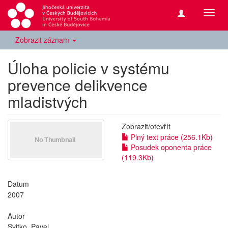
Přepn
navig
Zobrazit záznam
Úloha policie v systému
prevence delikvence
mladistvých
Zobrazit/
otevřít
Plný text práce (256.1Kb)
Posudek oponenta práce
(119.3Kb)
Datum
2007
Autor
Svitko, Pavel