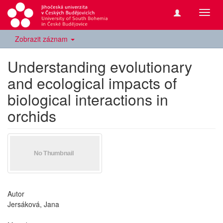
Přepn
navig
Zobrazit záznam
Understanding evolutionary
and ecological impacts of
biological interactions in
orchids
Autor
Jersáková, Jana