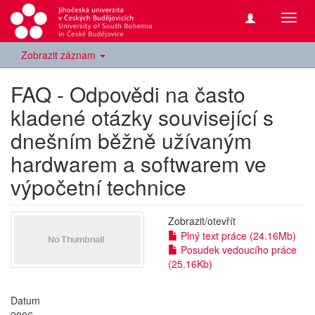
Přepn
navig
Zobrazit záznam
FAQ - Odpovědi na často
kladené otázky související s
dnešním běžně užívaným
hardwarem a softwarem ve
výpočetní technice
Zobrazit/
otevřít
Plný text práce (24.16Mb)
Posudek vedoucího práce
(25.16Kb)
Datum