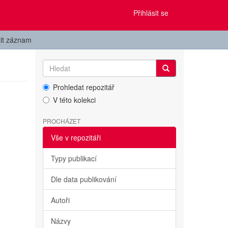
Přihlásit se
it záznam
Prohledat repozitář
V této kolekci
PROCHÁZET
Vše v repozitáři
Typy publikací
Dle data publikování
Autoři
Názvy