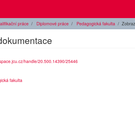
alifikační práce
Diplomové práce
Pedagogická fakulta
Zobraz
é dokumentace
dspace.jcu.cz/handle/20.500.14390/25446
ická fakulta