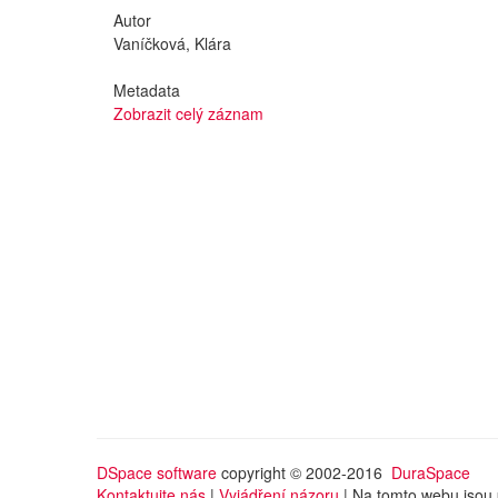
Autor
Vaníčková, Klára
Metadata
Zobrazit celý záznam
DSpace software
copyright © 2002-2016
DuraSpace
Kontaktujte nás
|
Vyjádření názoru
| Na tomto webu jsou 