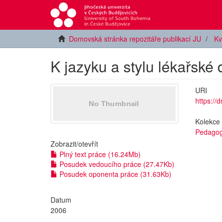
Domovská stránka repozitáře publikací JU
Kv
K jazyku a stylu lékařsk
URI
https://
Kolekce
Pedagog
Zobrazit/
otevřít
Plný text práce (16.24Mb)
Posudek vedoucího práce (27.47Kb)
Posudek oponenta práce (31.63Kb)
Datum
2006