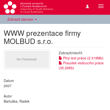
Přepn
navig
Zobrazit záznam
WWW prezentace firmy
MOLBUD s.r.o.
Zobrazit/
otevřít
Plný text práce (2.319Mb)
Posudek vedoucího práce
(35.26Kb)
Datum
2007
Autor
Bartuška, Radek