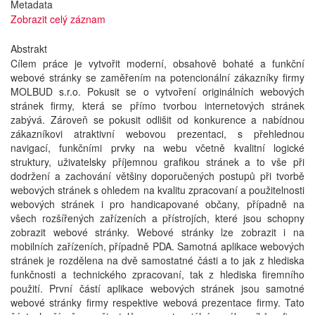
Metadata
Zobrazit celý záznam
Abstrakt
Cílem práce je vytvořit moderní, obsahově bohaté a funkční
webové stránky se zaměřením na potencionální zákazníky firmy
MOLBUD s.r.o. Pokusit se o vytvoření originálních webových
stránek firmy, která se přímo tvorbou internetových stránek
zabývá. Zároveň se pokusit odlišit od konkurence a nabídnou
zákazníkovi atraktivní webovou prezentaci, s přehlednou
navigací, funkčními prvky na webu včetně kvalitní logické
struktury, uživatelsky příjemnou grafikou stránek a to vše při
dodržení a zachování většiny doporučených postupů při tvorbě
webových stránek s ohledem na kvalitu zpracovaní a použitelnosti
webových stránek i pro handicapované občany, případně na
všech rozšířených zařízeních a přístrojích, které jsou schopny
zobrazit webové stránky. Webové stránky lze zobrazit i na
mobilních zařízeních, případně PDA. Samotná aplikace webových
stránek je rozdělena na dvě samostatné části a to jak z hlediska
funkčnosti a technického zpracovaní, tak z hlediska firemního
použití. První částí aplikace webových stránek jsou samotné
webové stránky firmy respektive webová prezentace firmy. Tato