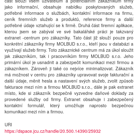
část slouží všem uživatelům a potenciálním zákazníkům firmy
jako informační, obsahuje nabídku poskytovaných služeb,
potřebné informace o službách, kontaktní informace na firmu,
ceník firemních služeb a produktů, reference firmy a další
potřebné údaje vztahující se k firmě. Druhá část firemní aplikace,
kterou jsem se zabýval ve své bakalářské práci je takzvaný
extranet -centrum pro zákazníky. Tato část již slouží pouze pro
konkrétní zákazníky firmy MOLBUD s.r.o., kteří jsou v databázi a
využívají služeb firmy. Toto zákaznické centrum má za úkol sloužit
jak zákazníkům, tak i pracovníkům firmy MOLBUD s.r.o. Jeho
primární úkol je usnadnit a zabezpečit komunikaci mezi firmou a
zákazníkem. Zároveň ji také co nejvíce minimalizovat. Zákazník
má možnost v centru pro zákazníky upravovat svoje fakturační a
další údaje, měnit hesla a nastavení svých služeb, zvolit způsob
fakturace mezi ním a firmou MOLBUD s.r.o., dále je pak extranet
místo, kde si zákazník bezpečně vyzvedne daňové doklady za
provedené služby od firmy. Extranet obsahuje i zabezpečený
kontaktní formulář, který umožňuje naprosto bezpečnou
komunikaci mezi ním a firmou.
URI
https://dspace.jcu.cz/handle/20.500.14390/25932