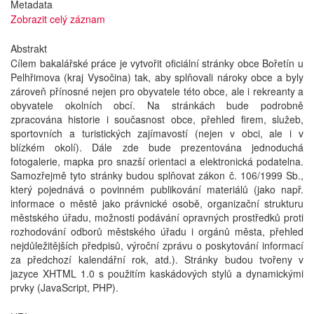
Metadata
Zobrazit celý záznam
Abstrakt
Cílem bakalářské práce je vytvořit oficiální stránky obce Bořetín u
Pelhřimova (kraj Vysočina) tak, aby splňovali nároky obce a byly
zároveň přínosné nejen pro obyvatele této obce, ale i rekreanty a
obyvatele okolních obcí. Na stránkách bude podrobně
zpracována historie i současnost obce, přehled firem, služeb,
sportovních a turistických zajímavostí (nejen v obci, ale i v
blízkém okolí). Dále zde bude prezentována jednoduchá
fotogalerie, mapka pro snazší orientaci a elektronická podatelna.
Samozřejmě tyto stránky budou splňovat zákon č. 106/1999 Sb.,
který pojednává o povinném publikování materiálů (jako např.
informace o městě jako právnické osobě, organizační strukturu
městského úřadu, možnosti podávání opravných prostředků proti
rozhodování odborů městského úřadu i orgánů města, přehled
nejdůležitějších předpisů, výroční zprávu o poskytování informací
za předchozí kalendářní rok, atd.). Stránky budou tvořeny v
jazyce XHTML 1.0 s použitím kaskádových stylů a dynamickými
prvky (JavaScript, PHP).