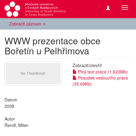
Přepn
navig
Zobrazit záznam
WWW prezentace obce
Bořetín u Pelhřimova
Zobrazit/
otevřít
Plný text práce (1.623Mb)
Posudek vedoucího práce
(35.69Kb)
Datum
2008
Autor
Randl, Milan