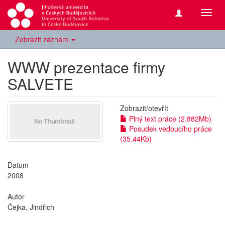
Přepn
navig
Zobrazit záznam
WWW prezentace firmy
SALVETE
Zobrazit/
otevřít
Plný text práce (2.882Mb)
Posudek vedoucího práce
(35.44Kb)
Datum
2008
Autor
Čejka, Jindřich