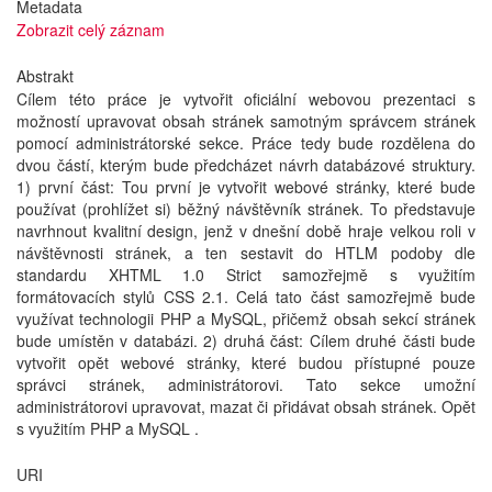
Metadata
Zobrazit celý záznam
Abstrakt
Cílem této práce je vytvořit oficiální webovou prezentaci s
možností upravovat obsah stránek samotným správcem stránek
pomocí administrátorské sekce. Práce tedy bude rozdělena do
dvou částí, kterým bude předcházet návrh databázové struktury.
1) první část: Tou první je vytvořit webové stránky, které bude
používat (prohlížet si) běžný návštěvník stránek. To představuje
navrhnout kvalitní design, jenž v dnešní době hraje velkou roli v
návštěvnosti stránek, a ten sestavit do HTLM podoby dle
standardu XHTML 1.0 Strict samozřejmě s využitím
formátovacích stylů CSS 2.1. Celá tato část samozřejmě bude
využívat technologii PHP a MySQL, přičemž obsah sekcí stránek
bude umístěn v databázi. 2) druhá část: Cílem druhé části bude
vytvořit opět webové stránky, které budou přístupné pouze
správci stránek, administrátorovi. Tato sekce umožní
administrátorovi upravovat, mazat či přidávat obsah stránek. Opět
s využitím PHP a MySQL .
URI