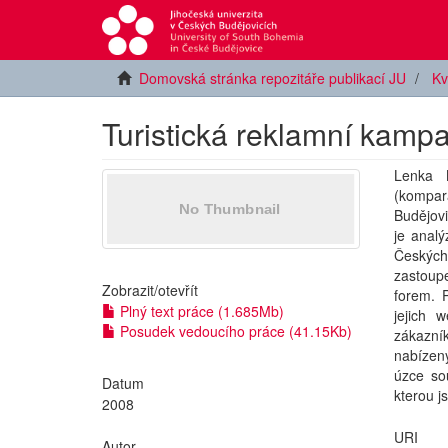
Domovská stránka repozitáře publikací JU
Kv
Turistická reklamní kamp
Lenka 
(kompa
Budějovi
je analý
Českých
zastoupe
Zobrazit/
otevřít
forem. 
Plný text práce (1.685Mb)
jejich 
Posudek vedoucího práce (41.15Kb)
zákazní
nabízen
úzce sou
Datum
kterou j
2008
URI
Autor