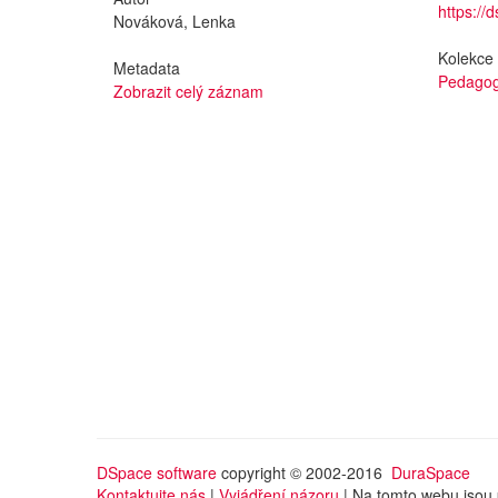
https://
Nováková, Lenka
Kolekce
Metadata
Pedagog
Zobrazit celý záznam
DSpace software
copyright © 2002-2016
DuraSpace
Kontaktujte nás
|
Vyjádření názoru
| Na tomto webu jsou 