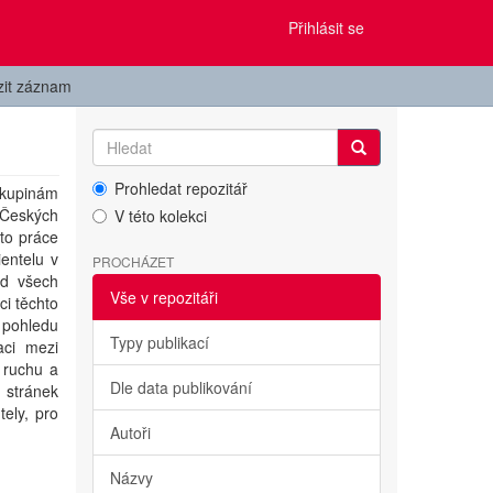
Přihlásit se
zit záznam
Prohledat repozitář
kupinám
Českých
V této kolekci
to práce
ientelu v
PROCHÁZET
ed všech
Vše v repozitáři
ci těchto
 pohledu
Typy publikací
aci mezi
 ruchu a
Dle data publikování
 stránek
tely, pro
Autoři
Názvy