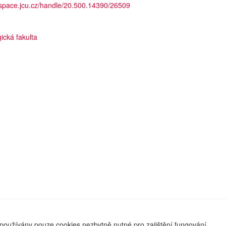
dspace.jcu.cz/handle/20.500.14390/26509
ická fakulta
používány pouze cookies nezbytně nutné pro zajištění fungování