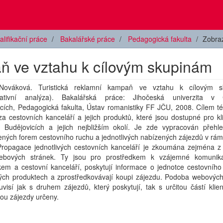
alifikační práce
Bakalářské práce
Pedagogická fakulta
Zobra
aň ve vztahu k cílovým skupinám
Nováková. Turistická reklamní kampaň ve vztahu k cílovým s
rativní analýza). Bakalářská práce: Jihočeská univerzita v 
cích, Pedagogická fakulta, Ústav romanistiky FF JČU, 2008. Cílem té
za cestovních kanceláří a jejich produktů, které jsou dostupné pro kl
 Budějovicích a jejich nejbližším okolí. Je zde vypracován přehl
ných forem cestovního ruchu a jednotlivých nabízených zájezdů v rám
Propagace jednotlivých cestovních kanceláří je zkoumána zejména z
webových stránek. Ty jsou pro prostředkem k vzájemné komunik
kem a cestovní kanceláří, poskytují informace o jednotce cestovního
ých produktech a zprostředkovávají koupi zájezdu. Podoba webových
visí jak s druhem zájezdů, který poskytují, tak s určitou částí klien
sou zájezdy určeny.