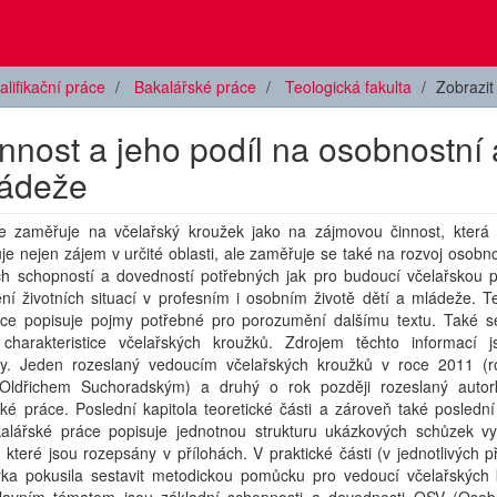
alifikační práce
Bakalářské práce
Teologická fakulta
Zobrazi
innost a jeho podíl na osobnostní 
ládeže
e zaměřuje na včelařský kroužek jako na zájmovou činnost, která r
je nejen zájem v určité oblasti, ale zaměřuje se také na rozvoj osobn
ch schopností a dovedností potřebných jak pro budoucí včelařskou pr
ní životních situací v profesním i osobním životě dětí a mládeže. T
áce popisuje pojmy potřebné pro porozumění dalšímu textu. Také s
charakteristice včelařských kroužků. Zdrojem těchto informací 
ky. Jeden rozeslaný vedoucím včelařských kroužků v roce 2011 (r
ldřichem Suchoradským) a druhý o rok později rozeslaný autor
ké práce. Poslední kapitola teoretické části a zároveň také poslední
kalářské práce popisuje jednotnou strukturu ukázkových schůzek v
 které jsou rozepsány v přílohách. V praktické části (v jednotlivých p
rka pokusila sestavit metodickou pomůcku pro vedoucí včelařských 