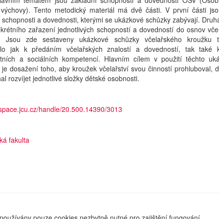
hlavním tématem jsou základní schopnosti a dovednosti OSV (Osob
 výchovy). Tento metodický materiál má dvě části. V první části jso
schopnosti a dovednosti, kterými se ukázkové schůzky zabývají. Druh
krétního zařazení jednotlivých schopností a dovedností do osnov vče
. Jsou zde sestaveny ukázkové schůzky včelařského kroužku 
lo jak k předáním včelařských znalostí a dovedností, tak také k
tních a sociálních kompetencí. Hlavním cílem v použití těchto uk
je dosažení toho, aby kroužek včelařství svou činností prohluboval, 
l rozvíjet jednotlivé složky dětské osobnosti.
dspace.jcu.cz/handle/20.500.14390/3013
ká fakulta
používány pouze cookies nezbytně nutné pro zajištění fungování