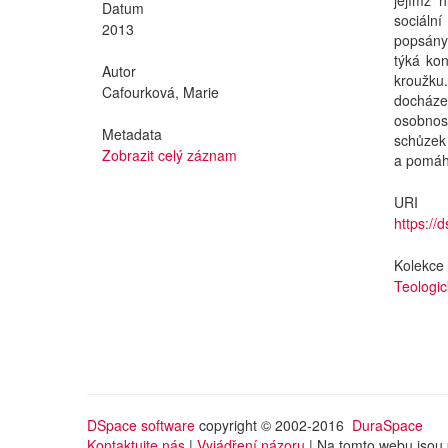
jejímž 
Datum
sociální
2013
popsány 
týká kon
Autor
kroužku
Cafourková, Marie
docháze
osobnos
Metadata
schůzek 
Zobrazit celý záznam
a pomáha
URI
https://
Kolekce
Teologic
DSpace software
copyright © 2002-2016
DuraSpace
Kontaktujte nás
|
Vyjádření názoru
| Na tomto webu jsou 