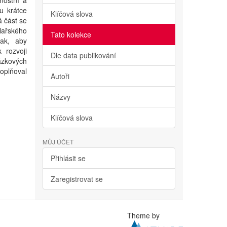
nostní a
u krátce
Klíčová slova
á část se
lařského
Tato kolekce
tak, aby
 rozvoji
Dle data publikování
ázkových
doplňoval
Autoři
Názvy
Klíčová slova
MŮJ ÚČET
Přihlásit se
Zaregistrovat se
Theme by