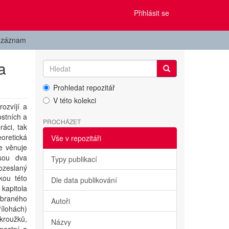
Přihlásit se
t záznam
a
Prohledat repozitář
V této kolekci
ozvíjí a
ostních a
PROCHÁZET
áci, tak
eoretická
Vše v repozitáři
e věnuje
jsou dva
Typy publikací
ozeslaný
kou této
Dle data publikování
 kapitola
ybraného
Autoři
řílohách)
kroužků,
Názvy