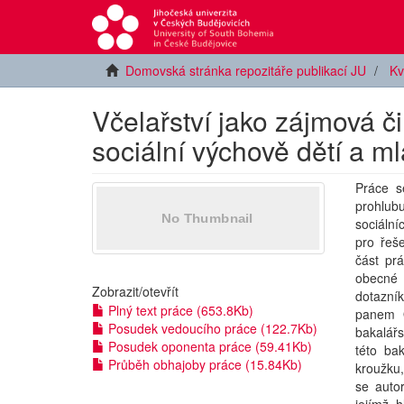
Domovská stránka repozitáře publikací JU
Kv
Včelařství jako zájmová č
sociální výchově dětí a m
Práce s
prohlubu
sociální
pro řeše
část pr
obecné 
Zobrazit/
otevřít
dotazní
Plný text práce (653.8Kb)
panem O
Posudek vedoucího práce (122.7Kb)
bakalářs
Posudek oponenta práce (59.41Kb)
této ba
Průběh obhajoby práce (15.84Kb)
kroužku,
se auto