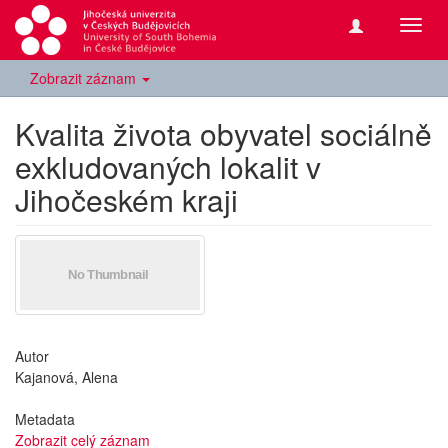
Přepn
navig
Zobrazit záznam
Kvalita života obyvatel sociálně
exkludovaných lokalit v
Jihočeském kraji
Autor
Kajanová, Alena
Metadata
Zobrazit celý záznam