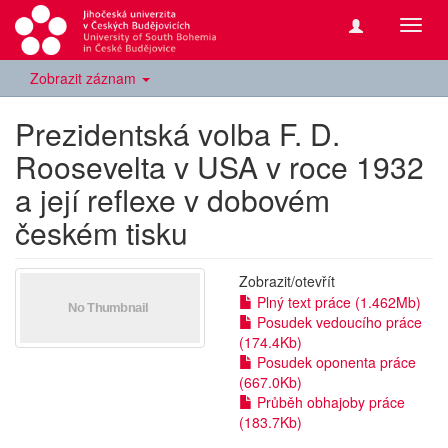
Přepn
navig
Zobrazit záznam
Prezidentská volba F. D.
Roosevelta v USA v roce 1932
a její reflexe v dobovém
českém tisku
Zobrazit/
otevřít
Plný text práce (1.462Mb)
Posudek vedoucího práce
(174.4Kb)
Posudek oponenta práce
(667.0Kb)
Průběh obhajoby práce
(183.7Kb)