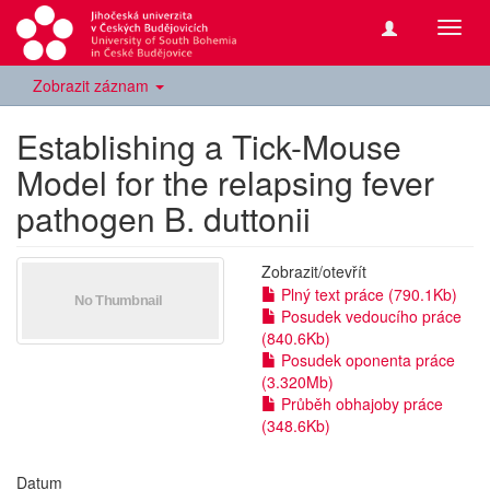
Přepn
navig
Zobrazit záznam
Establishing a Tick-Mouse
Model for the relapsing fever
pathogen B. duttonii
Zobrazit/
otevřít
Plný text práce (790.1Kb)
Posudek vedoucího práce
(840.6Kb)
Posudek oponenta práce
(3.320Mb)
Průběh obhajoby práce
(348.6Kb)
Datum