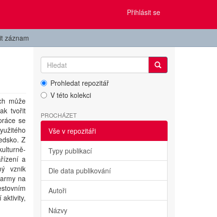
Přihlásit se
it záznam
Prohledat repozitář
V této kolekci
ých může
ak tvořit
PROCHÁZET
práce se
yužitého
Vše v repozitáři
edsko. Z
kulturně-
Typy publikací
ařízení a
ný vznik
Dle data publikování
farmy na
cestovním
Autoři
aktivity,
Názvy