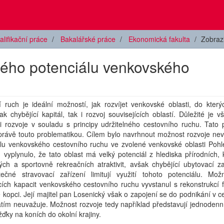
alifikační práce
Bakalářské práce
Ekonomická fakulta
Zobraz
tého potenciálu venkovského
í ruch je ideální možností, jak rozvíjet venkovské oblasti, do kter
jak chybějící kapitál, tak i rozvoj souvisejících oblastí. Důležité je vš
i rozvoje v souladu s principy udržitelného cestovního ruchu. Tato 
právě touto problematikou. Cílem bylo navrhnout možnost rozvoje nev
álu venkovského cestovního ruchu ve zvolené venkovské oblasti Pohl
 vyplynulo, že tato oblast má velký potenciál z hlediska přírodních, 
kých a sportovně rekreačních atraktivit, avšak chybějící ubytovací z
tečné stravovací zařízení limitují využití tohoto potenciálu. Mož
cích kapacit venkovského cestovního ruchu vyvstanul s rekonstrukcí 
kopci. Její majitel pan Losenický však o zapojení se do podnikání v 
tím neuvažuje. Možnost rozvoje tedy například představují jednodenní 
ížďky na koních do okolní krajiny.