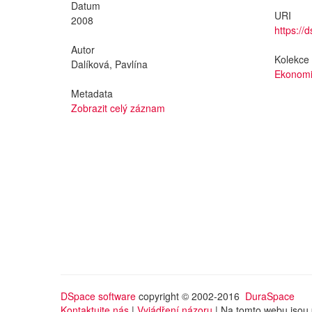
Datum
URI
2008
https://
Autor
Kolekce
Dalíková, Pavlína
Ekonomi
Metadata
Zobrazit celý záznam
DSpace software
copyright © 2002-2016
DuraSpace
Kontaktujte nás
|
Vyjádření názoru
| Na tomto webu jsou 