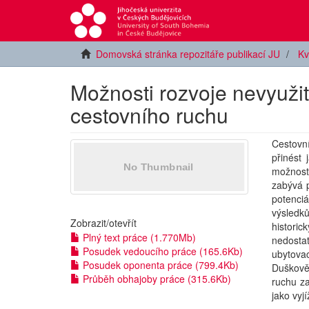
Domovská stránka repozitáře publikací JU
Kv
Možnosti rozvoje nevyuži
cestovního ruchu
Cestovn
přinést 
možnost
zabývá 
potenci
výsledků
Zobrazit/
otevřít
historic
Plný text práce (1.770Mb)
nedosta
Posudek vedoucího práce (165.6Kb)
ubytova
Posudek oponenta práce (799.4Kb)
Duškově 
Průběh obhajoby práce (315.6Kb)
ruchu za
jako vyj