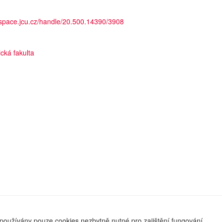
dspace.jcu.cz/handle/20.500.14390/3908
cká fakulta
používány pouze cookies nezbytně nutné pro zajištění fungování