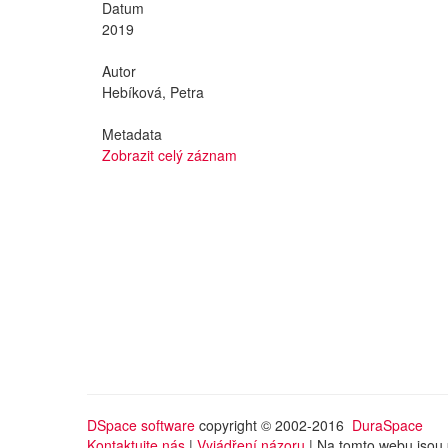
Datum
2019
Autor
Hebíková, Petra
Metadata
Zobrazit celý záznam
DSpace software
copyright © 2002-2016
DuraSpace
Kontaktujte nás
|
Vyjádření názoru
| Na tomto webu jsou 