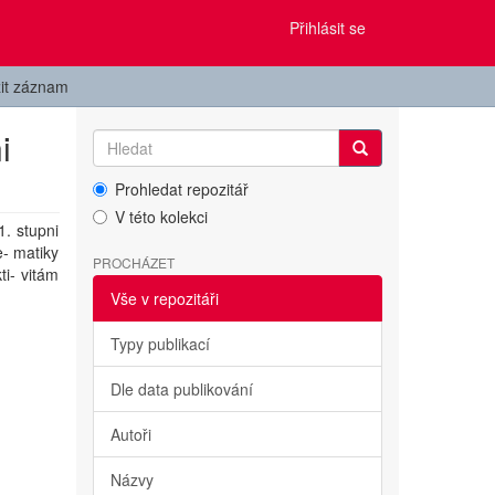
Přihlásit se
it záznam
i
Prohledat repozitář
V této kolekci
1. stupni
e- matiky
PROCHÁZET
i- vitám
Vše v repozitáři
Typy publikací
Dle data publikování
Autoři
Názvy