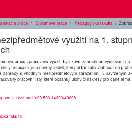
alifikační práce
Diplomové práce
Pedagogická fakulta
Zobraz
mezipředmětové využití na 1. stupn
ech
lomová práce zpracovává využití bylinkové zahrady při vyučování na 
 školy. Součástí jsou návrhy aktivit, kterými lze žáky vtáhnout do probl
vé zahrady s vhodným mezipředmětovým zařazením. K navrženým akt
racovány pracovní listy, které obsahují úlohy či nákresy pro dané téma.
dspace.jcu.cz/handle/20.500.14390/40608
ická fakulta