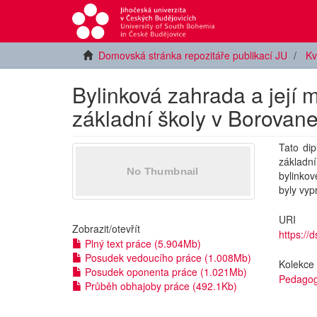
Domovská stránka repozitáře publikací JU
Kv
Bylinková zahrada a její 
základní školy v Borovan
Tato dip
základní
bylinko
byly vyp
URI
Zobrazit/
otevřít
https://
Plný text práce (5.904Mb)
Posudek vedoucího práce (1.008Mb)
Kolekce
Posudek oponenta práce (1.021Mb)
Pedagog
Průběh obhajoby práce (492.1Kb)