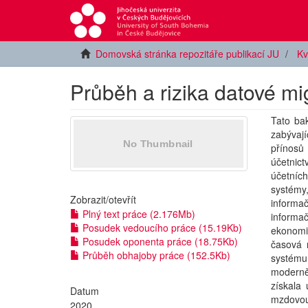
Domovská stránka repozitáře publikací JU
Kv
Průběh a rizika datové m
Tato ba
zabývají
přínosů
účetnict
účetníc
systém
Zobrazit/
otevřít
inform
Plný text práce (2.176Mb)
informa
Posudek vedoucího práce (15.19Kb)
ekonomi
Posudek oponenta práce (18.75Kb)
časová 
Průběh obhajoby práce (152.5Kb)
systém
moderně
získala 
Datum
mzdovou
2020