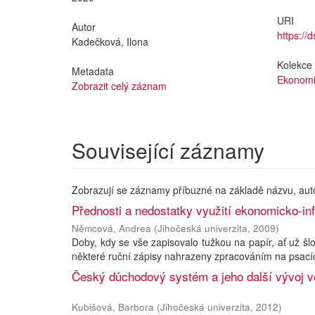
URI
Autor
https://
Kadečková, Ilona
Kolekce
Metadata
Ekonomi
Zobrazit celý záznam
Související záznamy
Zobrazují se záznamy příbuzné na základě názvu, aut
Přednosti a nedostatky využití ekonomicko-i
Němcová, Andrea
(
Jihočeská univerzita
,
2009
)
Doby, kdy se vše zapisovalo tužkou na papír, ať už šlo
některé ruční zápisy nahrazeny zpracováním na psacích 
Český důchodový systém a jeho další vývoj 
Kubišová, Barbora
(
Jihočeská univerzita
,
2012
)