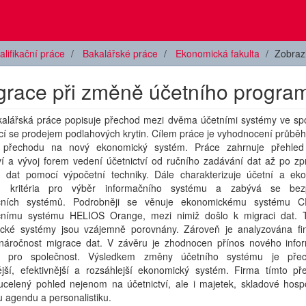
alifikační práce
Bakalářské práce
Ekonomická fakulta
Zobraz
igrace při změně účetního progra
kalářská práce popisuje přechod mezi dvěma účetními systémy ve spo
cí se prodejem podlahových krytin. Cílem práce je vyhodnocení průběhu
 přechodu na nový ekonomický systém. Práce zahrnuje přehled 
ví a vývoj forem vedení účetnictví od ručního zadávání dat až po zp
h dat pomocí výpočetní techniky. Dále charakterizuje účetní a ek
y, kritéria pro výběr informačního systému a zabývá se bezp
ačních systémů. Podrobněji se věnuje ekonomickému systému 
čnímu systému HELIOS Orange, mezi nimiž došlo k migraci dat. 
cké systémy jsou vzájemně porovnány. Zároveň je analyzována fi
náročnost migrace dat. V závěru je zhodnocen přínos nového info
u pro společnost. Výsledkem změny účetního systému je pře
jší, efektivnější a rozsáhlejší ekonomický systém. Firma tímto p
ucelený pohled nejenom na účetnictví, ale i majetek, skladové hospo
 agendu a personalistiku.