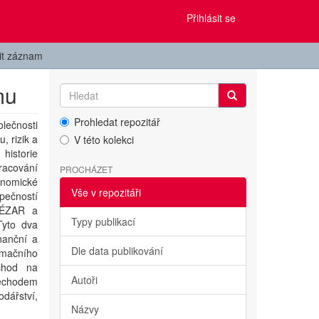
Přihlásit se
it záznam
mu
Prohledat repozitář
lečnosti
, rizik a
V této kolekci
historie
racování
PROCHÁZET
onomické
Vše v repozitáři
ečností
CÉZAR a
Typy publikací
Tyto dva
nanční a
Dle data publikování
rmačního
chod na
Autoři
řechodem
dářství,
Názvy