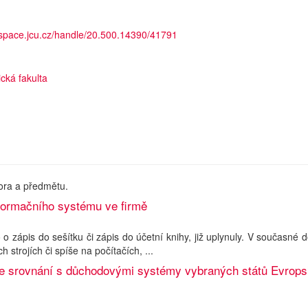
dspace.jcu.cz/handle/20.500.14390/41791
cká fakulta
ora a předmětu.
nformačního systému ve firmě
 o zápis do sešítku či zápis do účetní knihy, již uplynuly. V současné 
strojích či spíše na počítačích, ...
ve srovnání s důchodovými systémy vybraných států Evrops