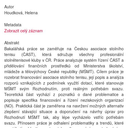
Autor
Houdková, Helena
Metadata
Zobrazit celý záznam
Abstrakt
Bakalářská práce se zaměřuje na Českou asociace stolního
tenisu (ČAST), která sdružuje všechny profesionální
stolnětenisové kluby v ČR. Práce analyzuje systém řízení ČAST a
přidělování finančních prostředků od Ministerstva školství,
mládeže a tělovýchovy České republiky (MŠMT). Cílem práce je
rozebrat financování asociace stolního tenisu, její popis a analýza
rozporů vznikajících z podmínek využití dotací, které stanovuje
MŠMT svým Rozhodnutím, proti reálným potřebám svazu.
Teoretická část vychází z poznatků o dané problematice a
popisuje specifika financování a řízení neziskových organizací
(NO). Praktická část je zaměřena na navržení možných alternativ
zlepšení stávající situace a doporučení na návrhy úprav pro
Rozhodnutí MŠMT tak, aby lépe vycházelo vstříc potřebám
svazu. Přínosem práce je odhalení problematiky a trendů, které