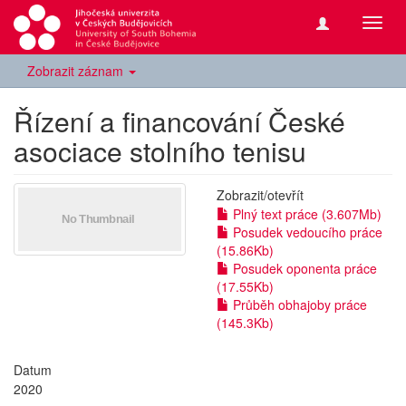
Přepn
navig
Zobrazit záznam
Řízení a financování České
asociace stolního tenisu
Zobrazit/
otevřít
Plný text práce (3.607Mb)
Posudek vedoucího práce
(15.86Kb)
Posudek oponenta práce
(17.55Kb)
Průběh obhajoby práce
(145.3Kb)
Datum
2020