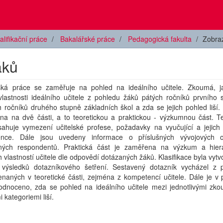
alifikační práce
Bakalářské práce
Pedagogická fakulta
Zobra
áků
ská práce se zaměřuje na pohled na ideálního učitele. Zkoumá, j
vlastnosti ideálního učitele z pohledu žáků pátých ročníků prvního 
 ročníků druhého stupně základních škol a zda se jejich pohled liší.
na na dvě části, a to teoretickou a praktickou - výzkumnou část. Te
sahuje vymezení učitelské profese, požadavky na vyučující a jejich 
nce. Dále jsou uvedeny informace o příslušných vývojových 
ých respondentů. Praktická část je zaměřena na výzkum a hiera
h vlastností učitele dle odpovědí dotázaných žáků. Klasifikace byla vyt
 výsledků dotazníkového šetření. Sestavený dotazník vycházel z 
aných v teoretické části, zejména z kompetencí učitele. Dále je v p
hodnoceno, zda se pohled na ideálního učitele mezi jednotlivými zk
 kategoriemi liší.