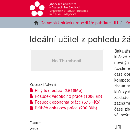
Domovská stránka repozitáře publikací JU
Kv
Ideální učitel z pohledu ž
Bakalář
klíčové 
devátých
rozčleně
část ob
kompete
Zobrazit/
otevřít
zkouman
Plný text práce (2.616Mb)
klíčovýc
Posudek vedoucího práce (1006.Kb)
základě
Posudek oponenta práce (575.4Kb)
zaznamen
Průběh obhajoby práce (206.3Kb)
části z
věkovými
Datum
URI
2021