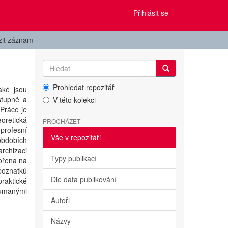
Přihlásit se
zit záznam
Prohledat repozitář
aké jsou
stupně a
V této kolekci
 Práce je
oretická
PROCHÁZET
profesní
Vše v repozitáři
obdobích
rchizaci
Typy publikací
vořena na
poznatků
Dle data publikování
raktické
oumanými
Autoři
Názvy