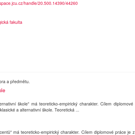
dspace.jcu.cz/handle/20.500.14390/44260
ická fakulta
ora a předmětu.
ole
ernativní škole" má teoreticko-empirický charakter. Cílem diplomové
asické a alternativní škole. Teoretická ...
scentů" má teoreticko-empirický charakter. Cílem diplomové práce je