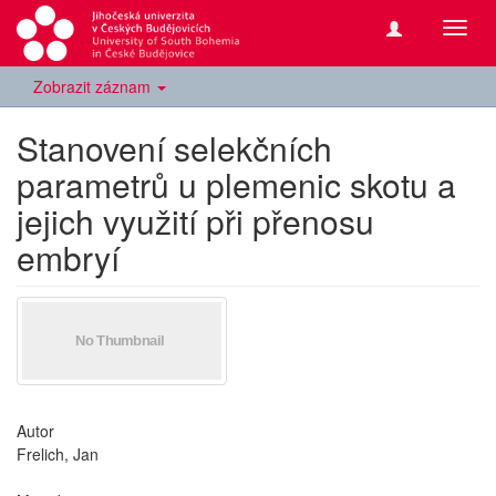
Přepn
navig
Zobrazit záznam
Stanovení selekčních
parametrů u plemenic skotu a
jejich využití při přenosu
embryí
Autor
Frelich, Jan