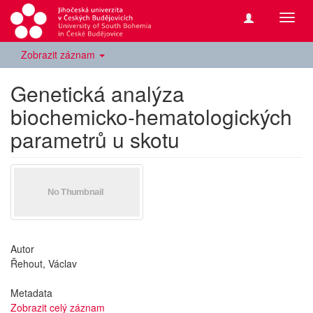
Přepn
navig
Zobrazit záznam
Genetická analýza
biochemicko-hematologických
parametrů u skotu
Autor
Řehout, Václav
Metadata
Zobrazit celý záznam