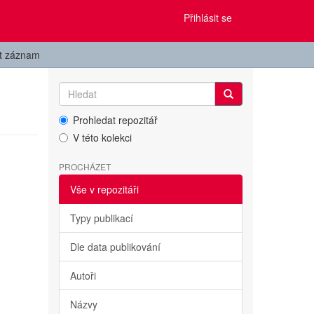
Přihlásit se
it záznam
Prohledat repozitář
V této kolekci
PROCHÁZET
Vše v repozitáři
Typy publikací
Dle data publikování
Autoři
Názvy