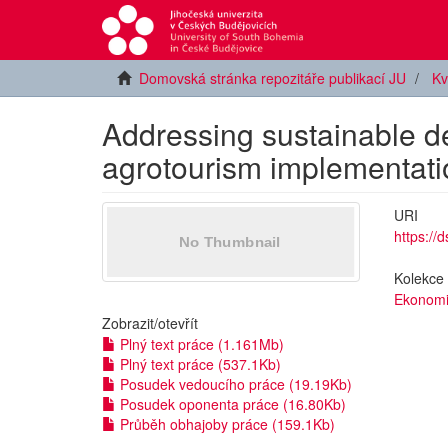
Domovská stránka repozitáře publikací JU
Kv
Addressing sustainable d
agrotourism implementati
URI
https://
Kolekce
Ekonomi
Zobrazit/
otevřít
Plný text práce (1.161Mb)
Plný text práce (537.1Kb)
Posudek vedoucího práce (19.19Kb)
Posudek oponenta práce (16.80Kb)
Průběh obhajoby práce (159.1Kb)