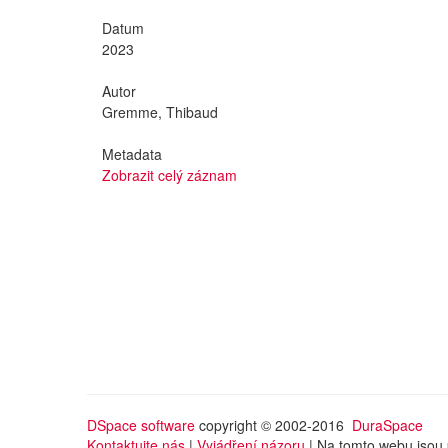
Datum
2023
Autor
Gremme, Thibaud
Metadata
Zobrazit celý záznam
DSpace software
copyright © 2002-2016
DuraSpace
Kontaktujte nás
|
Vyjádření názoru
| Na tomto webu jsou 