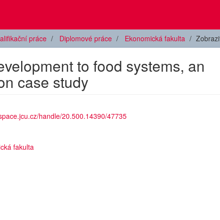
alifikační práce
Diplomové práce
Ekonomická fakulta
Zobraz
evelopment to food systems, an
on case study
dspace.jcu.cz/handle/20.500.14390/47735
cká fakulta