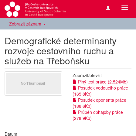
Přepn
navig
Zobrazit záznam
Demografické determinanty
rozvoje cestovního ruchu a
služeb na Třeboňsku
Zobrazit/
otevřít
Plný text práce (2.524Mb)
Posudek vedoucího práce
(165.8Kb)
Posudek oponenta práce
(188.6Kb)
Průběh obhajoby práce
(278.9Kb)
Datum