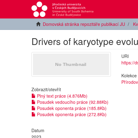
Domovská stránka repozitáře publikací JU
Kv
Drivers of karyotype evolu
URI
https://
Kolekce
Přírodov
Zobrazit/
otevřít
Plný text práce (4.876Mb)
Posudek vedoucího práce (92.88Kb)
Posudek oponenta práce (185.8Kb)
Posudek oponenta práce (272.8Kb)
Datum
2023