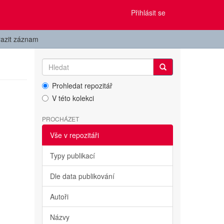
Přihlásit se
azit záznam
Prohledat repozitář
V této kolekci
PROCHÁZET
Vše v repozitáři
Typy publikací
Dle data publikování
Autoři
Názvy