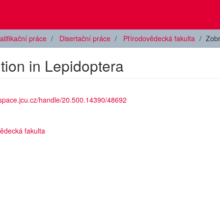
alifikační práce
Disertační práce
Přírodovědecká fakulta
Zobr
tion in Lepidoptera
dspace.jcu.cz/handle/20.500.14390/48692
ědecká fakulta