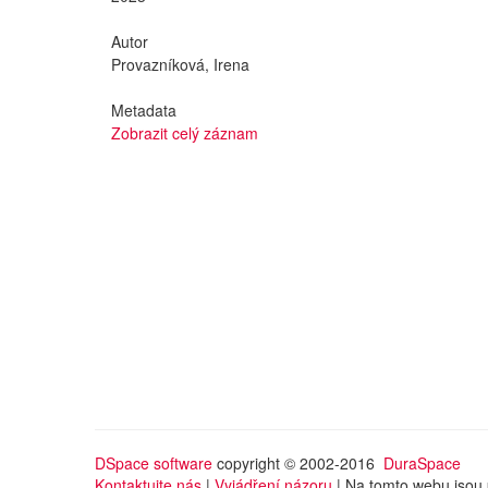
Autor
Provazníková, Irena
Metadata
Zobrazit celý záznam
DSpace software
copyright © 2002-2016
DuraSpace
Kontaktujte nás
|
Vyjádření názoru
| Na tomto webu jsou 