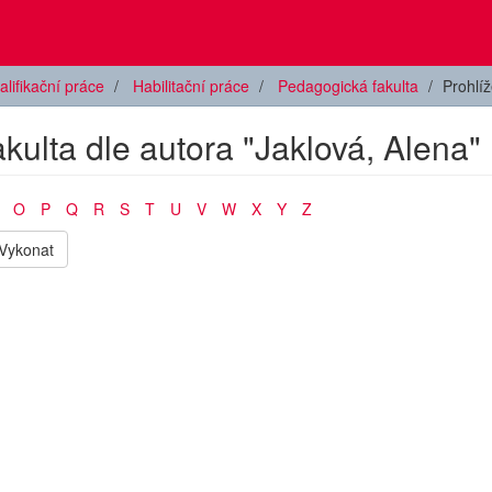
alifikační práce
Habilitační práce
Pedagogická fakulta
Prohlí
kulta dle autora "Jaklová, Alena"
O
P
Q
R
S
T
U
V
W
X
Y
Z
Vykonat