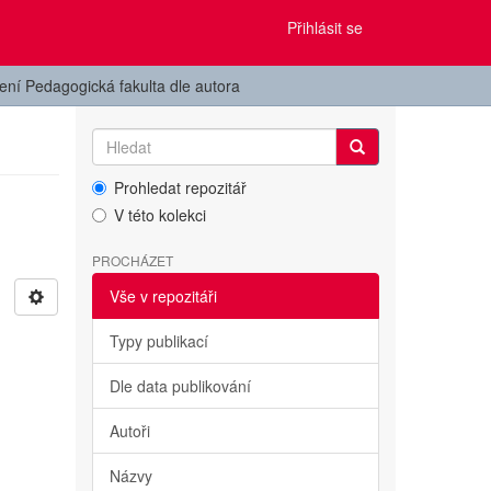
Přihlásit se
žení Pedagogická fakulta dle autora
Prohledat repozitář
V této kolekci
PROCHÁZET
Vše v repozitáři
Typy publikací
Dle data publikování
Autoři
Názvy