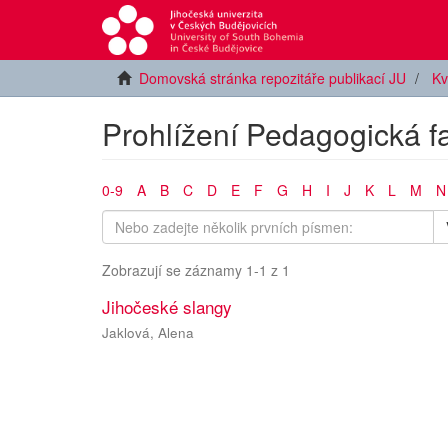
Domovská stránka repozitáře publikací JU
Kv
Prohlížení Pedagogická fa
0-9
A
B
C
D
E
F
G
H
I
J
K
L
M
N
Zobrazují se záznamy 1-1 z 1
Jihočeské slangy
Jaklová, Alena