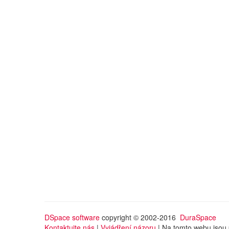
DSpace software
copyright © 2002-2016
DuraSpace
Kontaktujte nás
|
Vyjádření názoru
| Na tomto webu jsou 