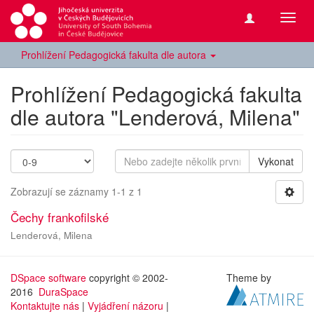
Přepn
navig
Prohlížení Pedagogická fakulta dle autora
Prohlížení Pedagogická fakulta
dle autora "Lenderová, Milena"
Vykonat
Zobrazují se záznamy 1-1 z 1
Čechy frankofilské
Lenderová, Milena
DSpace software
copyright © 2002-
Theme by
2016
DuraSpace
Kontaktujte nás
|
Vyjádření názoru
|