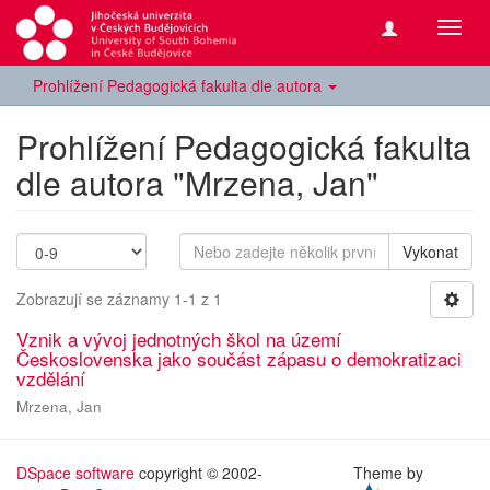
Přepn
navig
Prohlížení Pedagogická fakulta dle autora
Prohlížení Pedagogická fakulta
dle autora "Mrzena, Jan"
Vykonat
Zobrazují se záznamy 1-1 z 1
Vznik a vývoj jednotných škol na území
Československa jako součást zápasu o demokratizaci
vzdělání
Mrzena, Jan
DSpace software
copyright © 2002-
Theme by