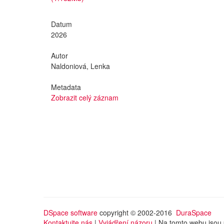
Datum
2026
Autor
Naldoniová, Lenka
Metadata
Zobrazit celý záznam
DSpace software
copyright © 2002-2016
DuraSpace
Kontaktujte nás
|
Vyjádření názoru
| Na tomto webu jsou 