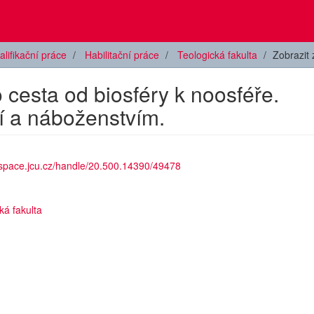
alifikační práce
Habilitační práce
Teologická fakulta
Zobrazit
 cesta od biosféry k noosféře.
ií a náboženstvím.
dspace.jcu.cz/handle/20.500.14390/49478
ká fakulta