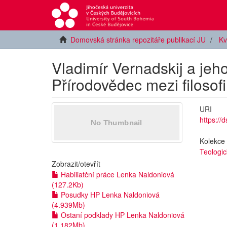
Domovská stránka repozitáře publikací JU
Kv
Vladimír Vernadskij a jeho
Přírodovědec mezi filosof
URI
https://
Kolekce
Teologic
Zobrazit/
otevřít
Habiliatční práce Lenka Naldoniová
(127.2Kb)
Posudky HP Lenka Naldoniová
(4.939Mb)
Ostaní podklady HP Lenka Naldoniová
(1.182Mb)