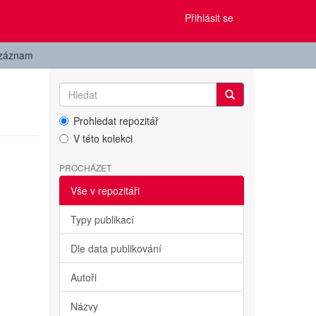
Přihlásit se
 záznam
Prohledat repozitář
V této kolekci
PROCHÁZET
Vše v repozitáři
Typy publikací
Dle data publikování
Autoři
Názvy