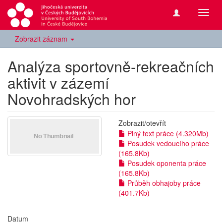
Přepn
navig
Zobrazit záznam
Analýza sportovně-rekreačních
aktivit v zázemí
Novohradských hor
Zobrazit/
otevřít
Plný text práce (4.320Mb)
Posudek vedoucího práce
(165.8Kb)
Posudek oponenta práce
(165.8Kb)
Průběh obhajoby práce
(401.7Kb)
Datum