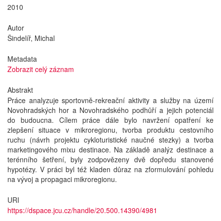
2010
Autor
Šindelíř, Michal
Metadata
Zobrazit celý záznam
Abstrakt
Práce analyzuje sportovně-rekreační aktivity a služby na území
Novohradských hor a Novohradského podhůří a jejich potenciál
do budoucna. Cílem práce dále bylo navržení opatření ke
zlepšení situace v mikroregionu, tvorba produktu cestovního
ruchu (návrh projektu cykloturistické naučné stezky) a tvorba
marketingového mixu destinace. Na základě analýz destinace a
terénního šetření, byly zodpovězeny dvě dopředu stanovené
hypotézy. V práci byl též kladen důraz na zformulování pohledu
na vývoj a propagaci mikroregionu.
URI
https://dspace.jcu.cz/handle/20.500.14390/4981