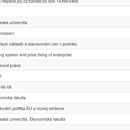
://dspace.jcu.cz/handle/20.500.14390/5460
eská univerzita
omezení
lace nákladů a stanovování cen v podniku
ng system and price fixing of enterprise
omová práce
7
-06-06
omická fakulta
turální politika EU a rozvoj venkova
eská univerzita. Ekonomická fakulta