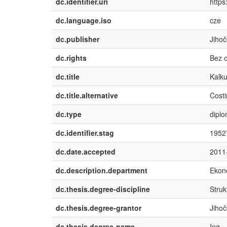
dc.identifier.uri
https
dc.language.iso
cze
dc.publisher
Jihoč
dc.rights
Bez 
dc.title
Kalku
dc.title.alternative
Costi
dc.type
dipl
dc.identifier.stag
1952
dc.date.accepted
2011
dc.description.department
Ekon
dc.thesis.degree-discipline
Struk
dc.thesis.degree-grantor
Jihoč
dc.thesis.degree-name
Ing.