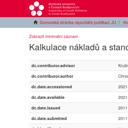
Domovská stránka repozitáře publikací JU
Kv
Zobrazit minimální záznam
Kalkulace nákladů a stan
dc.contributor.advisor
Kruti
dc.contributor.author
Chro
dc.date.accessioned
2021
dc.date.available
2021
dc.date.issued
2011
dc.date.submitted
2011