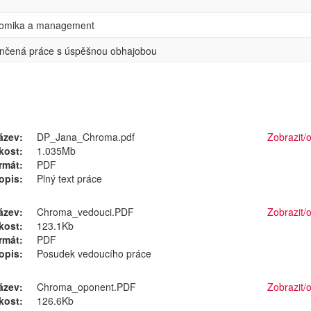
omika a management
nčená práce s úspěšnou obhajobou
ázev:
DP_Jana_Chroma.pdf
Zobrazit/
o
ikost:
1.035Mb
rmát:
PDF
opis:
Plný text práce
ázev:
Chroma_vedouci.PDF
Zobrazit/
o
ikost:
123.1Kb
rmát:
PDF
opis:
Posudek vedoucího práce
ázev:
Chroma_oponent.PDF
Zobrazit/
o
ikost:
126.6Kb