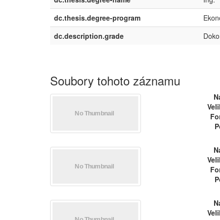
dc.thesis.degree-program
Ekon
dc.description.grade
Doko
Soubory tohoto záznamu
N
Vel
Fo
P
N
Vel
Fo
P
N
Vel