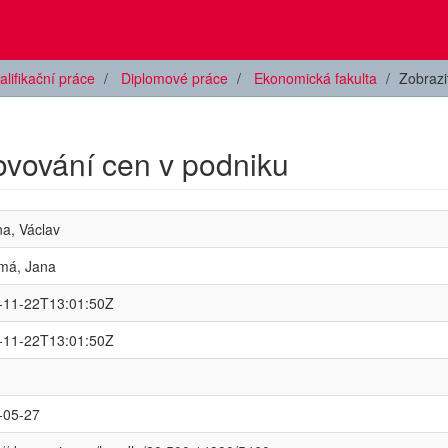
alifikační práce
Diplomové práce
Ekonomická fakulta
Zobraz
ovování cen v podniku
na, Václav
má, Jana
-11-22T13:01:50Z
-11-22T13:01:50Z
-05-27