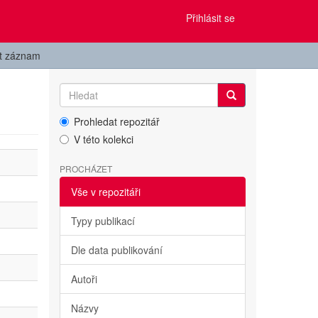
Přihlásit se
it záznam
Prohledat repozitář
V této kolekci
PROCHÁZET
Vše v repozitáři
Typy publikací
Dle data publikování
Autoři
Názvy