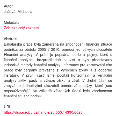
Autor
Jačová, Michaela
Metadata
Zobrazit celý záznam
Abstrakt
Bakalářská práce byla zaměřena na zhodnocení finanční situace
podniku, za období 2005 ? 2010, pomocí jednotlivých ukazatelů
Finanční analýzy. V práci je popsána teorie a pojmy, které s
finanční analýzou bezprostředně souvisí a byly představeny
jednotlivé metody finanční analýzy. Informace pro zpracování této
práce byly čerpány převážně z Výročních zpráv a z odborné
literatury. V první části jsme počítali horizontální a vertikální
analýzy aktiv, pasiv a výkazu zisku a ztrát. V druhé části se
zabýváme jednotlivými ukazateli poměrové analýzy, které jsou
nejpoužívanější. Na základě získaných údajů byla zhodnocena
finanční situace podniku
URI
https://dspace.jcu.cz/handle/20.500.14390/6028