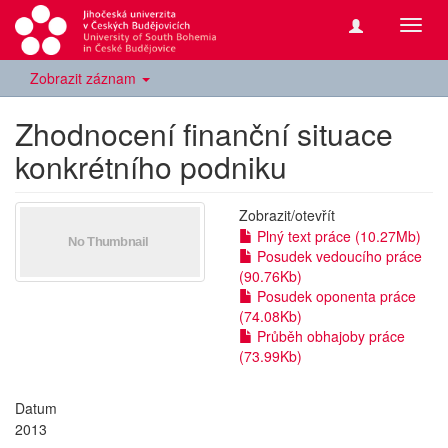
Přepn
navig
Zobrazit záznam
Zhodnocení finanční situace
konkrétního podniku
Zobrazit/
otevřít
Plný text práce (10.27Mb)
Posudek vedoucího práce
(90.76Kb)
Posudek oponenta práce
(74.08Kb)
Průběh obhajoby práce
(73.99Kb)
Datum
2013