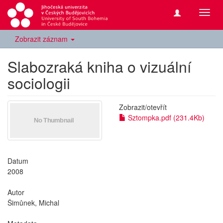
Přepn
navig
Zobrazit záznam
Slabozraká kniha o vizuální
sociologii
Zobrazit/
otevřít
Sztompka.pdf (231.4Kb)
Datum
2008
Autor
Šimůnek, Michal