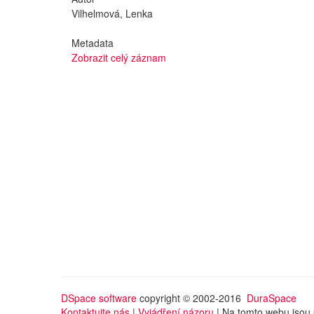
Vilhelmová, Lenka
Metadata
Zobrazit celý záznam
DSpace software
copyright © 2002-2016
DuraSpace
Kontaktujte nás
|
Vyjádření názoru
| Na tomto webu jsou 