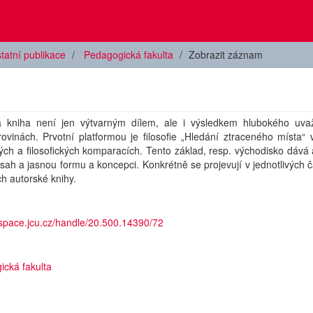
tatní publikace
Pedagogická fakulta
Zobrazit záznam
á kniha není jen výtvarným dílem, ale i výsledkem hlubokého uva
ovinách. Prvotní platformou je filosofie „Hledání ztraceného místa“
kých a filosofických komparacích. Tento základ, resp. východisko dává
sah a jasnou formu a koncepci. Konkrétně se projevují v jednotlivých 
ch autorské knihy.
dspace.jcu.cz/handle/20.500.14390/72
ická fakulta