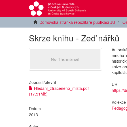
Domovská stránka repozitáře publikací JU
Os
Skrze knihu - Zeď nářků
Autorsk
mnoha r
historic
knize ob
kapitolá
Zobrazit/
otevřít
URI
Hledani_ztraceneho_mista.pdf
https://
(17.51Mb)
Kolekce
Pedagog
Datum
2013
Autor