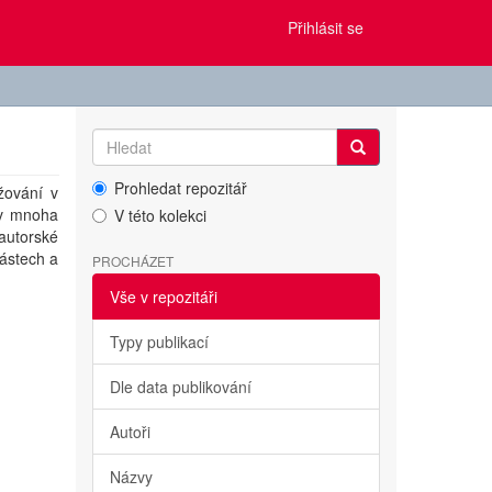
Přihlásit se
Prohledat repozitář
žování v
 v mnoha
V této kolekci
 autorské
částech a
PROCHÁZET
Vše v repozitáři
Typy publikací
Dle data publikování
Autoři
Názvy