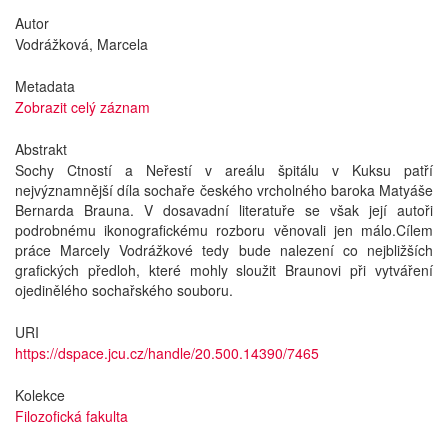
Autor
Vodrážková, Marcela
Metadata
Zobrazit celý záznam
Abstrakt
Sochy Ctností a Neřestí v areálu špitálu v Kuksu patří
nejvýznamnější díla sochaře českého vrcholného baroka Matyáše
Bernarda Brauna. V dosavadní literatuře se však její autoři
podrobnému ikonografickému rozboru věnovali jen málo.Cílem
práce Marcely Vodrážkové tedy bude nalezení co nejbližších
grafických předloh, které mohly sloužit Braunovi při vytváření
ojedinělého sochařského souboru.
URI
https://dspace.jcu.cz/handle/20.500.14390/7465
Kolekce
Filozofická fakulta