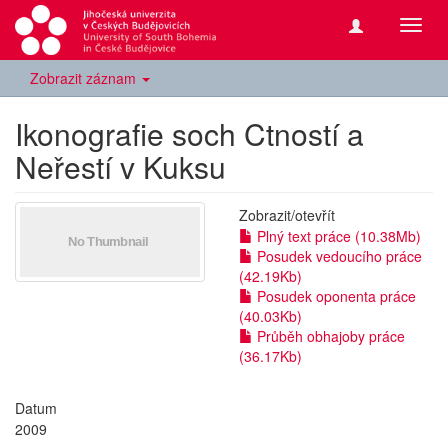
Přepn
navig
Zobrazit záznam
Ikonografie soch Ctností a
Neřestí v Kuksu
Zobrazit/
otevřít
Plný text práce (10.38Mb)
Posudek vedoucího práce
(42.19Kb)
Posudek oponenta práce
(40.03Kb)
Průběh obhajoby práce
(36.17Kb)
Datum
2009