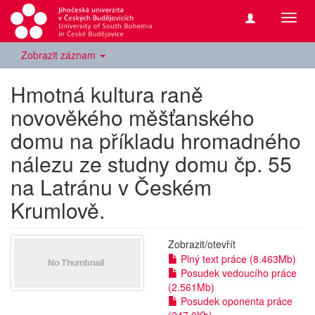
Přepn
navig
Zobrazit záznam
Hmotná kultura raně
novověkého měšťanského
domu na příkladu hromadného
nálezu ze studny domu čp. 55
na Latránu v Českém
Krumlově.
Zobrazit/
otevřít
Plný text práce (8.463Mb)
Posudek vedoucího práce
(2.561Mb)
Posudek oponenta práce