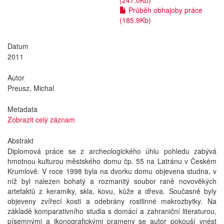
(247.0Kb)
Průběh obhajoby práce
(185.9Kb)
Datum
2011
Autor
Preusz, Michal
Metadata
Zobrazit celý záznam
Abstrakt
Diplomová práce se z archeologického úhlu pohledu zabývá
hmotnou kulturou městského domu čp. 55 na Latránu v Českém
Krumlově. V roce 1998 byla na dvorku domu objevena studna, v
níž byl nalezen bohatý a rozmanitý soubor raně novověkých
artefaktů z keramiky, skla, kovu, kůže a dřeva. Současně byly
objeveny zvířecí kosti a odebrány rostlinné makrozbytky. Na
základě komparativního studia s domácí a zahraniční literaturou,
písemnými a ikonografickými prameny se autor pokouší vnést