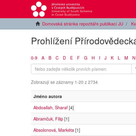
Domovská stránka repozitáře publikací JU
Kv
Prohlížení Přírodovědecká
0-9
A
B
C
D
E
F
G
H
I
J
K
L
M
N
Zobrazují se záznamy 1-20 z 2734
Jméno autora
Abdoallah, Sharaf
[4]
Abramčuk, Filip
[1]
Absolonová, Markéta
[1]