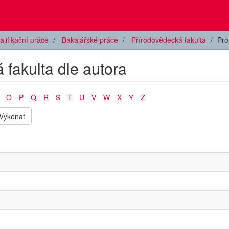
alifikační práce
Bakalářské práce
Přírodovědecká fakulta
Pro
 fakulta dle autora
O
P
Q
R
S
T
U
V
W
X
Y
Z
Vykonat