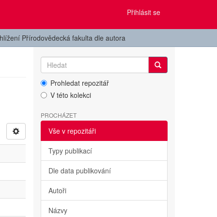
Přihlásit se
hlížení Přírodovědecká fakulta dle autora
Prohledat repozitář
V této kolekci
PROCHÁZET
Vše v repozitáři
Typy publikací
Dle data publikování
Autoři
Názvy