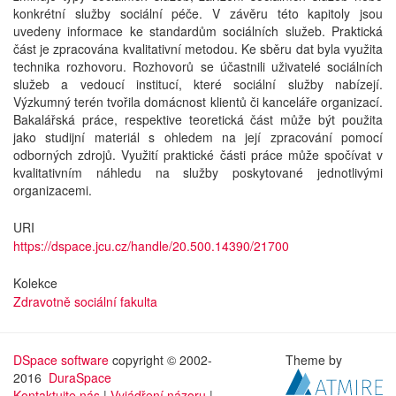
konkrétní služby sociální péče. V závěru této kapitoly jsou
uvedeny informace ke standardům sociálních služeb. Praktická
část je zpracována kvalitativní metodou. Ke sběru dat byla využita
technika rozhovoru. Rozhovorů se účastnili uživatelé sociálních
služeb a vedoucí institucí, které sociální služby nabízejí.
Výzkumný terén tvořila domácnost klientů či kanceláře organizací.
Bakalářská práce, respektive teoretická část může být použita
jako studijní materiál s ohledem na její zpracování pomocí
odborných zdrojů. Využití praktické části práce může spočívat v
kvalitativním náhledu na služby poskytované jednotlivými
organizacemi.
URI
https://dspace.jcu.cz/handle/20.500.14390/21700
Kolekce
Zdravotně sociální fakulta
DSpace software
copyright © 2002-
Theme by
2016
DuraSpace
Kontaktujte nás
|
Vyjádření názoru
|