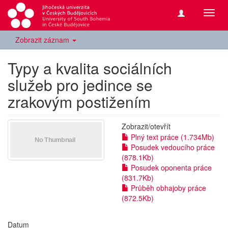
Přepn
navig
Zobrazit záznam
Typy a kvalita sociálních
služeb pro jedince se
zrakovým postižením
Zobrazit/
otevřít
Plný text práce (1.734Mb)
Posudek vedoucího práce
(878.1Kb)
Posudek oponenta práce
(831.7Kb)
Průběh obhajoby práce
(872.5Kb)
Datum