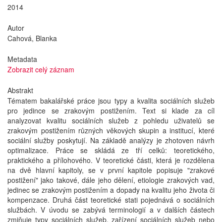
2014
Autor
Cahová, Blanka
Metadata
Zobrazit celý záznam
Abstrakt
Tématem bakalářské práce jsou typy a kvalita sociálních služeb
pro jedince se zrakovým postižením. Text si klade za cíl
analyzovat kvalitu sociálních služeb z pohledu uživatelů se
zrakovým postižením různých věkových skupin a institucí, které
sociální služby poskytují. Na základě analýzy je zhotoven návrh
optimalizace. Práce se skládá ze tří celků: teoretického,
praktického a přílohového. V teoretické části, která je rozdělena
na dvě hlavní kapitoly, se v první kapitole popisuje "zrakové
postižení" jako takové, dále jeho dělení, etiologie zrakových vad,
jedinec se zrakovým postižením a dopady na kvalitu jeho života či
kompenzace. Druhá část teoretické stati pojednává o sociálních
službách. V úvodu se zabývá terminologií a v dalších částech
zmiňuje typy sociálních služeb, zařízení sociálních služeb nebo