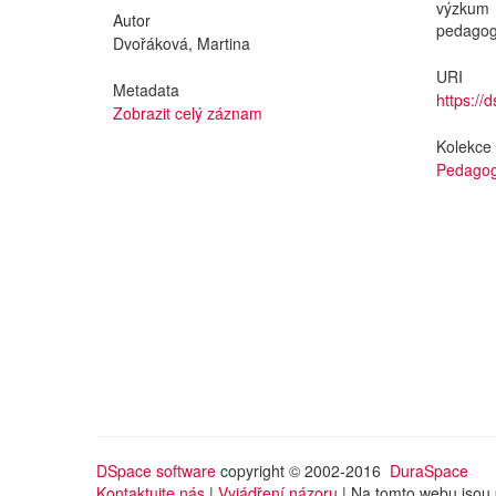
výzkum
Autor
pedagog
Dvořáková, Martina
URI
Metadata
https://
Zobrazit celý záznam
Kolekce
Pedagog
DSpace software
copyright © 2002-2016
DuraSpace
Kontaktujte nás
|
Vyjádření názoru
| Na tomto webu jsou 