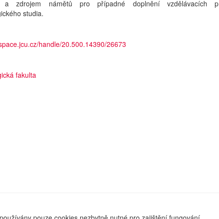
 a zdrojem námětů pro případné doplnění vzdělávacích p
ického studia.
dspace.jcu.cz/handle/20.500.14390/26673
ická fakulta
používány pouze cookies nezbytně nutné pro zajištění fungování