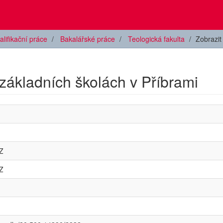
alifikační práce
Bakalářské práce
Teologická fakulta
Zobrazi
základních školách v Příbrami
Z
Z