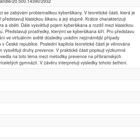
/handle/20.500.14390/2932
i se zabývám problematikou kyberšikany. V teoretické části, která je
l představuji klasickou šikanu a její stupně. Krátce charakterizuji
 a oběti. Dále vysvětluji pojem kyberšikana a rozdíl mezi klasickou
. Představuji prostředky, kterými se kyberšikana šíří. Pro představu
ání ve virtuálním světě důsledky uvádím nejznámější případy
 v České republice. Poslední kapitola teoretické části je věnována
 vysvětluji druhy prevence. V praktické části popisuji výzkumné
rovedla na toto téma mezi metodiky prevence na příbramských
íceletých gymnázií. V závěru interpretuji výsledky tohoto šetření.