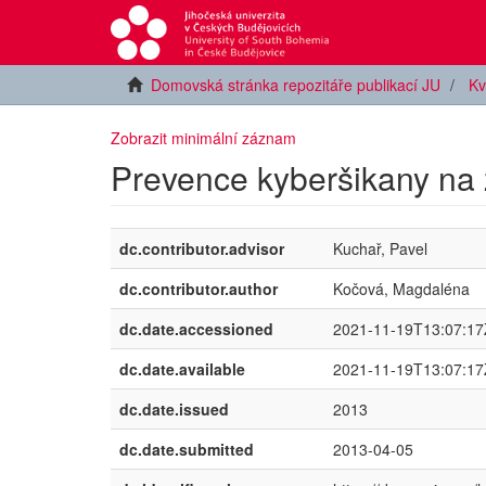
Domovská stránka repozitáře publikací JU
Kv
Zobrazit minimální záznam
Prevence kyberšikany na 
dc.contributor.advisor
Kuchař, Pavel
dc.contributor.author
Kočová, Magdaléna
dc.date.accessioned
2021-11-19T13:07:17
dc.date.available
2021-11-19T13:07:17
dc.date.issued
2013
dc.date.submitted
2013-04-05