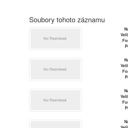
Soubory tohoto záznamu
N
Vel
Fo
P
N
Vel
Fo
P
N
Vel
Fo
P
N
Vel