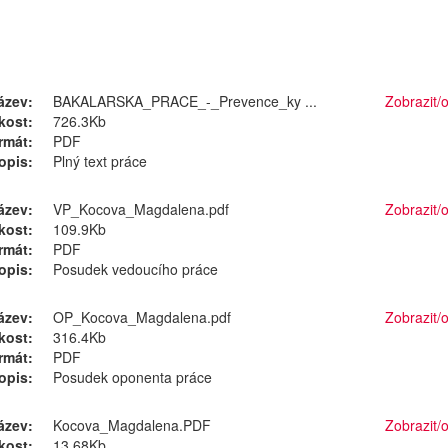
ázev:
BAKALARSKA_PRACE_-_Prevence_ky ...
Zobrazit/
o
ikost:
726.3Kb
rmát:
PDF
opis:
Plný text práce
ázev:
VP_Kocova_Magdalena.pdf
Zobrazit/
o
ikost:
109.9Kb
rmát:
PDF
opis:
Posudek vedoucího práce
ázev:
OP_Kocova_Magdalena.pdf
Zobrazit/
o
ikost:
316.4Kb
rmát:
PDF
opis:
Posudek oponenta práce
ázev:
Kocova_Magdalena.PDF
Zobrazit/
o
ikost:
13.68Kb