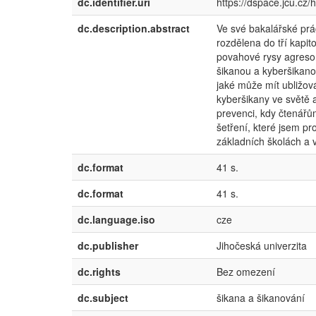
dc.identifier.uri
https://dspace.jcu.cz
dc.description.abstract
Ve své bakalářské prác
rozdělena do tří kapito
povahové rysy agresora
šikanou a kyberšikanou
jaké může mít ubližov
kyberšikany ve světě a
prevenci, kdy čtenářům
šetření, které jsem p
základních školách a v
dc.format
41 s.
dc.format
41 s.
dc.language.iso
cze
dc.publisher
Jihočeská univerzita
dc.rights
Bez omezení
dc.subject
šikana a šikanování