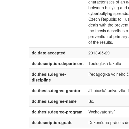
characteristics of an 
between bullying and 
cyberbullying spreads.
Czech Republic to illus
deals with the prevent
the thesis describes 
prevention at primary 
of the results.
dc.date.accepted
2013-05-29
dc.description.department
Teologická fakulta
dc.thesis.degree-
Pedagogika volného 
discipline
dc.thesis.degree-grantor
Jihočeská univerzita. 
dc.thesis.degree-name
Bc.
dc.thesis.degree-program
Vychovatelství
dc.description.grade
Dokončená práce s ú