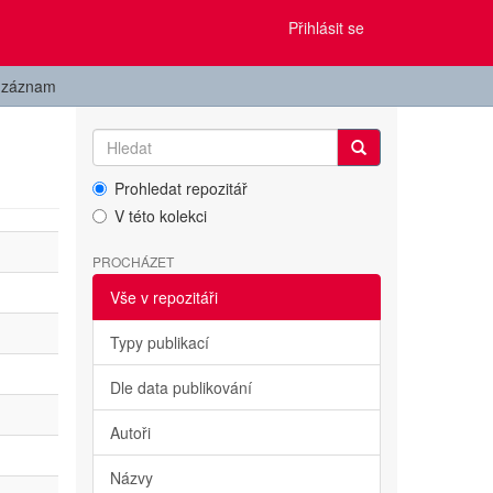
Přihlásit se
t záznam
Prohledat repozitář
V této kolekci
PROCHÁZET
Vše v repozitáři
Typy publikací
Dle data publikování
Autoři
Názvy