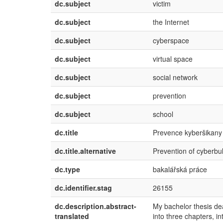
dc.subject
victim
dc.subject
the Internet
dc.subject
cyberspace
dc.subject
virtual space
dc.subject
social network
dc.subject
prevention
dc.subject
school
dc.title
Prevence kyberšikany 
dc.title.alternative
Prevention of cyberbul
dc.type
bakalářská práce
dc.identifier.stag
26155
dc.description.abstract-
My bachelor thesis dea
translated
into three chapters, in