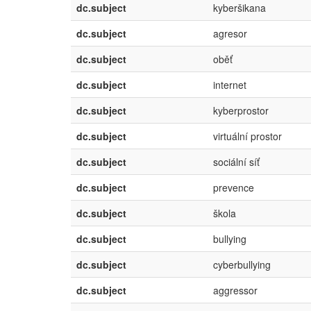
dc.subject
kyberšikana
dc.subject
agresor
dc.subject
oběť
dc.subject
internet
dc.subject
kyberprostor
dc.subject
virtuální prostor
dc.subject
sociální síť
dc.subject
prevence
dc.subject
škola
dc.subject
bullying
dc.subject
cyberbullying
dc.subject
aggressor