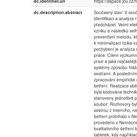
dc.identifier.uri
https://dspace.jcu.cz
dc.description.abstract
Současný stav: V souča
identifikaci a analýze
předcházet. Velmi efe
vzniku a následků sel
preventivní metodu, k
k minimalizaci rizika 
pochybení je analýza 
práce: Cílem výzkumnéh
praxi a jaká nejčastěj
systémy způsobu hlášen
sestrami. A posledním
zpracování empirické 
šetření. Realizace sb
byla kódována technik
stanoveny jednotlivé 
soubor: Rozhovory byl
sestrou z interního, 
šetření probíhalo v N
provedeno v Nemocnici
kvalitativního šetření 
tabletek, kdy napříkl