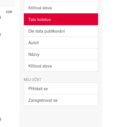
Klíčová slova
cze
é
Tato kolekce
Dle data publikování
o
Autoři
Názvy
Klíčová slova
a
MŮJ ÚČET
Přihlásit se
Zaregistrovat se
ě