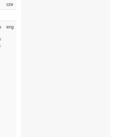
cze
o
eng
e
k