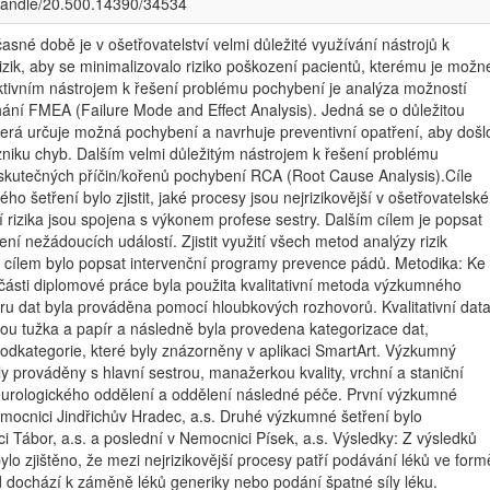
/handle/20.500.14390/34534
sné době je v ošetřovatelství velmi důležité využívání nástrojů k
 rizik, aby se minimalizovalo riziko poškození pacientů, kterému je možn
ktivním nástrojem k řešení problému pochybení je analýza možností
hání FMEA (Failure Mode and Effect Analysis). Jedná se o důležitou
terá určuje možná pochybení a navrhuje preventivní opatření, aby došl
vzniku chyb. Dalším velmi důležitým nástrojem k řešení problému
skutečných příčin/kořenů pochybení RCA (Root Cause Analysis).Cíle
o šetření bylo zjistit, jaké procesy jsou nejrizikovější v ošetřovatelské
ší rizika jsou spojena s výkonem profese sestry. Dalším cílem je popsat
í nežádoucích událostí. Zjistit využití všech metod analýzy rizik
 cílem bylo popsat intervenční programy prevence pádů. Metodika: Ke
části diplomové práce byla použita kvalitativní metoda výzkumného
ěru dat byla prováděna pomocí hloubkových rozhovorů. Kvalitativní dat
ou tužka a papír a následně byla provedena kategorizace dat,
podkategorie, které byly znázorněny v aplikaci SmartArt. Výzkumný
y prováděny s hlavní sestrou, manažerkou kvality, vrchní a staniční
neurologického oddělení a oddělení následné péče. První výzkumné
emocnici Jindřichův Hradec, a.s. Druhé výzkumné šetření bylo
 Tábor, a.s. a poslední v Nemocnici Písek, a.s. Výsledky: Z výsledků
bylo zjištěno, že mezi nejrizikovější procesy patří podávání léků ve form
ad dochází k záměně léků generiky nebo podání špatné síly léku.