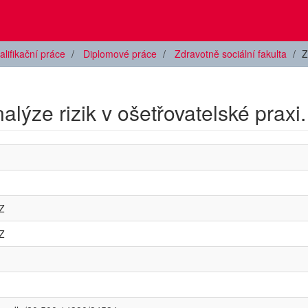
alifikační práce
Diplomové práce
Zdravotně sociální fakulta
Z
nalýze rizik v ošetřovatelské praxi.
Z
Z