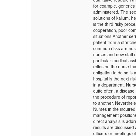
for example, generics 
administered. The sec
solutions of kalium, h
is the third risky proc
cooperation, poor comm
situations.Another ser
patient from a stretche
common risks are noso
nurses and new staff u
particular medical as
relies on the nurse th
obligation to do so is
hospital is the next r
in a department. Nurse
quite often, a disease
the procedure of repo
to another. Neverthele
Nurses in the inquired
management positions
direct analysis is add
results are discussed 
officers or meetings o