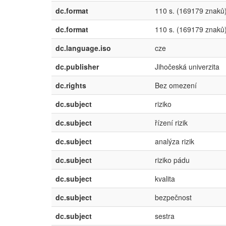
dc.format
110 s. (169179 znaků
dc.format
110 s. (169179 znaků
dc.language.iso
cze
dc.publisher
Jihočeská univerzita
dc.rights
Bez omezení
dc.subject
riziko
dc.subject
řízení rizik
dc.subject
analýza rizik
dc.subject
riziko pádu
dc.subject
kvalita
dc.subject
bezpečnost
dc.subject
sestra