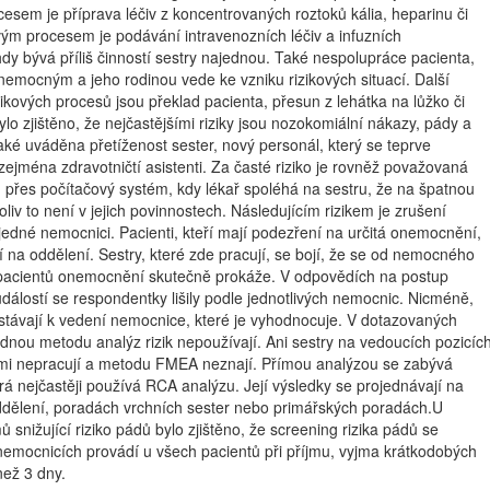
esem je příprava léčiv z koncentrovaných roztoků kália, heparinu či
ovým procesem je podávání intravenozních léčiv a infuzních
dy bývá příliš činností sestry najednou. Také nespolupráce pacienta,
emocným a jeho rodinou vede ke vzniku rizikových situací. Další
ikových procesů jsou překlad pacienta, přesun z lehátka na lůžko či
o zjištěno, že nejčastějšími riziky jsou nozokomiální nákazy, pády a
 také uváděna přetíženost sester, nový personál, který se teprve
ejména zdravotničtí asistenti. Za časté riziko je rovněž považovaná
m přes počítačový systém, kdy lékař spoléhá na sestru, že na špatnou
oliv to není v jejich povinnostech. Následujícím rizikem je zrušení
jedné nemocnici. Pacienti, kteří mají podezření na určitá onemocnění,
 na oddělení. Sestry, které zde pracují, se bojí, že se od nemocného
pacientů onemocnění skutečně prokáže. V odpovědích na postup
dálostí se respondentky lišily podle jednotlivých nemocnic. Nicméně,
stávají k vedení nemocnice, které je vyhodnocuje. V dotazovaných
dnou metodu analýz rizik nepoužívají. Ani sestry na vedoucích pozicíc
ami nepracují a metodu FMEA neznají. Přímou analýzou se zabývá
rá nejčastěji používá RCA analýzu. Její výsledky se projednávají na
ddělení, poradách vrchních sester nebo primářských poradách.U
 snižující riziko pádů bylo zjištěno, že screening rizika pádů se
emocnicích provádí u všech pacientů při příjmu, vyjma krátkodobých
než 3 dny.