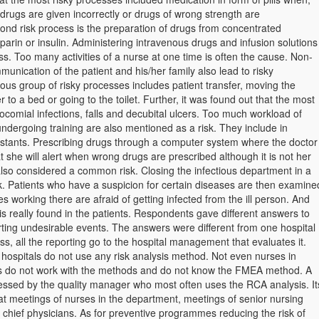
drugs are given incorrectly or drugs of wrong strength are
ond risk process is the preparation of drugs from concentrated
eparin or insulin. Administering intravenous drugs and infusion solutions
ess. Too many activities of a nurse at one time is often the cause. Non-
unication of the patient and his/her family also lead to risky
ious group of risky processes includes patient transfer, moving the
r to a bed or going to the toilet. Further, it was found out that the most
comial infections, falls and decubital ulcers. Too much workload of
ndergoing training are also mentioned as a risk. They include in
sistants. Prescribing drugs through a computer system where the doctor
at she will alert when wrong drugs are prescribed although it is not her
 also considered a common risk. Closing the infectious department in a
isk. Patients who have a suspicion for certain diseases are then examine
s working there are afraid of getting infected from the ill person. And
 is really found in the patients. Respondents gave different answers to
rting undesirable events. The answers were different from one hospital
ss, all the reporting go to the hospital management that evaluates it.
 hospitals do not use any risk analysis method. Not even nurses in
 do not work with the methods and do not know the FMEA method. A
ressed by the quality manager who most often uses the RCA analysis. It
at meetings of nurses in the department, meetings of senior nursing
f chief physicians. As for preventive programmes reducing the risk of