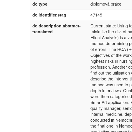
dc.type
diplomová práce
dc.identifier.stag
47145
dc.description.abstract-
Current state: Using to
translated
minimise the risk of 
Effect Analysis) is a ve
method determining po
of errors. The RCA (Ro
Objectives of the work
highest risks in nursi
profession. Another ob
find out the utilisatio
describe the interven
method was used to pre
depth interviews. Qual
were then categorised
SmartArt application.
quality manager, senio
internal medicine, de
conducted in Nemocnic
the final one in Nemoc
qualitative research t