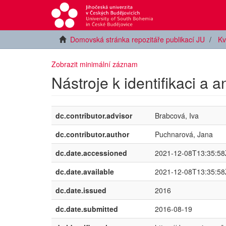
Domovská stránka repozitáře publikací JU
Kv
Zobrazit minimální záznam
Nástroje k identifikaci a a
dc.contributor.advisor
Brabcová, Iva
dc.contributor.author
Puchnarová, Jana
dc.date.accessioned
2021-12-08T13:35:58
dc.date.available
2021-12-08T13:35:58
dc.date.issued
2016
dc.date.submitted
2016-08-19