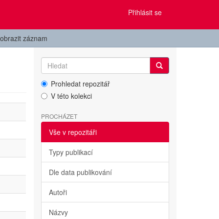
Přihlásit se
obrazit záznam
Prohledat repozitář
V této kolekci
PROCHÁZET
Vše v repozitáři
Typy publikací
Dle data publikování
Autoři
Názvy