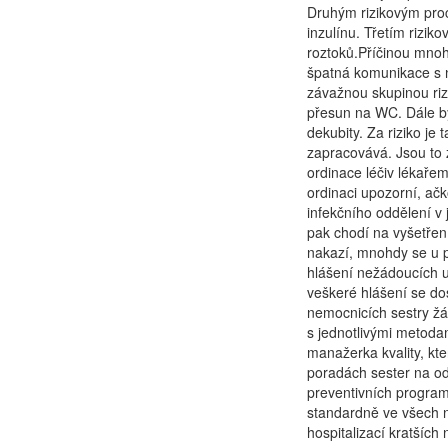
Druhým rizikovým proc
inzulínu. Třetím rizik
roztoků.Příčinou mnoh
špatná komunikace s n
závažnou skupinou riz
přesun na WC. Dále byl
dekubity. Za riziko je
zapracovává. Jsou to z
ordinace léčiv lékaře
ordinaci upozorní, ačk
infekčního oddělení v 
pak chodí na vyšetření
nakazí, mnohdy se u 
hlášení nežádoucích u
veškeré hlášení se do
nemocnicích sestry žá
s jednotlivými metod
manažerka kvality, kte
poradách sester na o
preventivních programů
standardně ve všech n
hospitalizací kratších 