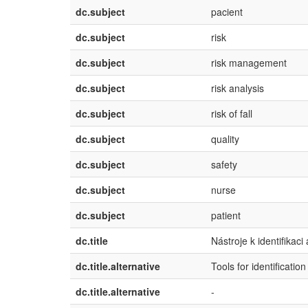
dc.subject
pacient
dc.subject
risk
dc.subject
risk management
dc.subject
risk analysis
dc.subject
risk of fall
dc.subject
quality
dc.subject
safety
dc.subject
nurse
dc.subject
patient
dc.title
Nástroje k identifikaci
dc.title.alternative
Tools for identificatio
dc.title.alternative
-