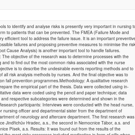
ols to identify and analyse risks is presently very important in nursing t
harm to patients that can be prevented. The FMEA (Failure Mode and
ry efficient tool to address the failure issue. It is an important preventiv
ssible failures and proposing preventive measures to minimise the ris
ot Cause Analysis) is another important tool to handle failures.
: The objective of the research was to determine processes with the
ng and to find out the most common risks associated with the nurse
jective is to describe the undesirable events reporting methods and to
n of all risk analysis methods by nurses. And the final objective was to
tion fall prevention programmes.Methodology: A qualitative research
pare the empirical part of the thesis. Data were collected using in-
itative data were coded using the pencil and paper technique; data
 and respective subcategories were determined and shown in the
 Research participants: Interviews were conducted with the head nurse,
r nursing officer and departmental sister from the department of
partment of neurology and aftercare department. The first research was
e Jindřichův Hradec, a.s., the second in Nemocnice Tábor, a.s. and
nice Písek, a.s. Results: It was found out from the results of the
hat the most risky processes included medication in form of pills when,