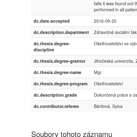
falls it was found out t
performed in all patie
dc.date.accepted
2016-09-20
dc.description.department
Zdravotně sociální fak
dc.thesis.degree-
Ošetřovatelství ve vyb
discipline
dc.thesis.degree-grantor
Jihočeská univerzita. 
dc.thesis.degree-name
Mgr.
dc.thesis.degree-program
Ošetřovatelství
dc.description.grade
Dokončená práce s ú
dc.contributor.referee
Bártlová, Sylva
Soubory tohoto záznamu