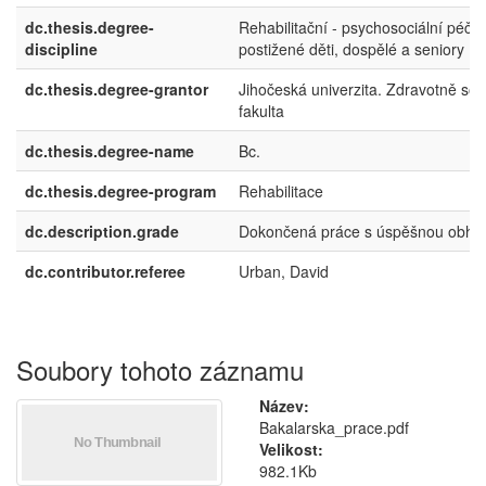
dc.thesis.degree-
Rehabilitační - psychosociální péče
discipline
postižené děti, dospělé a seniory
dc.thesis.degree-grantor
Jihočeská univerzita. Zdravotně soci
fakulta
dc.thesis.degree-name
Bc.
dc.thesis.degree-program
Rehabilitace
dc.description.grade
Dokončená práce s úspěšnou obha
dc.contributor.referee
Urban, David
Soubory tohoto záznamu
Název:
Bakalarska_prace.pdf
Velikost:
982.1Kb