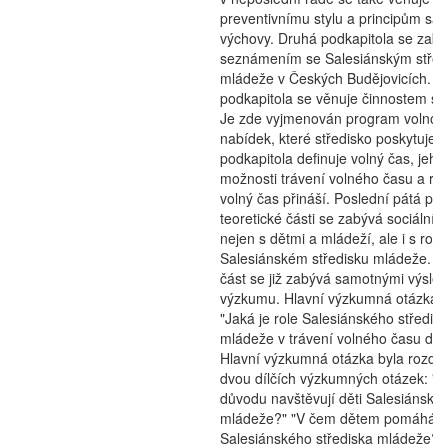
preventivnímu stylu a principům sal
výchovy. Druhá podkapitola se zab
seznámením se Salesiánským stře
mládeže v Českých Budějovicích. Tř
podkapitola se věnuje činnostem stř
Je zde vyjmenován program volnoč
nabídek, které středisko poskytuje. 
podkapitola definuje volný čas, jeho 
možnosti trávení volného času a rizi
volný čas přináší. Poslední pátá pod
teoretické části se zabývá sociální p
nejen s dětmi a mládeží, ale i s rod
Salesiánském středisku mládeže. E
část se již zabývá samotnými výsle
výzkumu. Hlavní výzkumná otázka z
"Jaká je role Salesiánského středis
mládeže v trávení volného času dět
Hlavní výzkumná otázka byla rozdě
dvou dílčích výzkumných otázek: "Z
důvodu navštěvují děti Salesiánské 
mládeže?" "V čem dětem pomáhá n
Salesiánského střediska mládeže?"