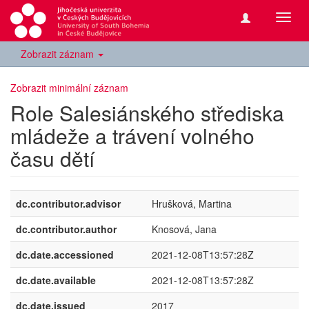
Přepn
navig
Zobrazit záznam
Zobrazit minimální záznam
Role Salesiánského střediska
mládeže a trávení volného
času dětí
dc.contributor.advisor
Hrušková, Martina
dc.contributor.author
Knosová, Jana
dc.date.accessioned
2021-12-08T13:57:28Z
dc.date.available
2021-12-08T13:57:28Z
dc.date.issued
2017