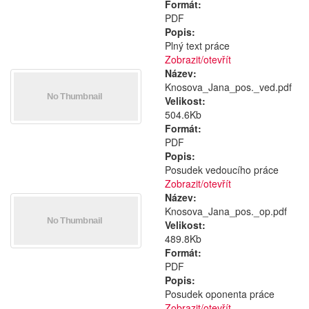
Formát:
PDF
Popis:
Plný text práce
Zobrazit/
otevřít
Název:
Knosova_Jana_pos._ved.pdf
Velikost:
504.6Kb
Formát:
PDF
Popis:
Posudek vedoucího práce
Zobrazit/
otevřít
Název:
Knosova_Jana_pos._op.pdf
Velikost:
489.8Kb
Formát:
PDF
Popis:
Posudek oponenta práce
Zobrazit/
otevřít