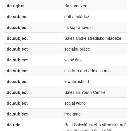
dc.rights
Bez omezení
dc.subject
děti a mládež
dc.subject
nízkoprahovost
dc.subject
Salesiánské středisko mládeže
dc.subject
sociální práce
dc.subject
volný čas
dc.subject
children and adolescents
dc.subject
low threshold
dc.subject
Salesian Youth Centre
dc.subject
social work
dc.subject
free time
dc.title
Role Salesiánského střediska mlád
trávení volného času dětí