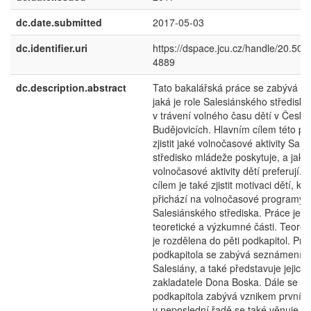
dc.date.submitted
2017-05-03
dc.identifier.uri
https://dspace.jcu.cz/handle/20.500
4889
dc.description.abstract
Tato bakalářská práce se zabývá ot
jaká je role Salesiánského středisk
v trávení volného času dětí v Český
Budějovicích. Hlavním cílem této pr
zjistit jaké volnočasové aktivity Sal
středisko mládeže poskytuje, a jaké
volnočasové aktivity dětí preferují. 
cílem je také zjistit motivaci dětí, kte
přichází na volnočasové programy 
Salesiánského střediska. Práce je s
teoretické a výzkumné části. Teoret
je rozdělena do pěti podkapitol. Prv
podkapitola se zabývá seznámením
Salesiány, a také představuje jejich
zakladatele Dona Boska. Dále se ta
podkapitola zabývá vznikem první O
v neposlední řadě se také věnuje