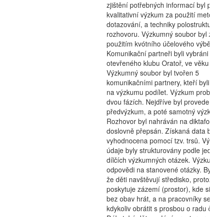
zjištění potřebných informací byl p
kvalitativní výzkum za použití metod
dotazování, a techniky polostruktu
rozhovoru. Výzkumný soubor byl zv
použitím kvótního účelového výběru
Komunikační partneři byli vybráni z
otevřeného klubu Oratoř, ve věku 10
Výzkumný soubor byl tvořen 5
komunikačními partnery, kteří byli o
na výzkumu podílet. Výzkum proběh
dvou fázích. Nejdříve byl proveden
předvýzkum, a poté samotný výzku
Rozhovor byl nahráván na diktafon 
doslovně přepsán. Získaná data byl
vyhodnocena pomocí tzv. trsů. Výs
údaje byly strukturovány podle jedno
dílčích výzkumných otázek. Výzkum 
odpovědi na stanovené otázky. Bylo 
že děti navštěvují středisko, protože
poskytuje zázemí (prostor), kde si
bez obav hrát, a na pracovníky se
kdykoliv obrátit s prosbou o radu či