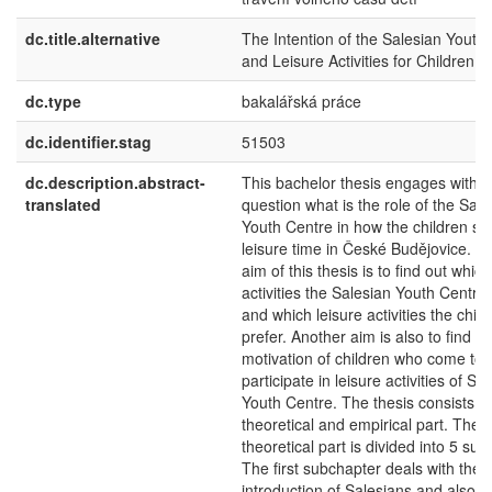
dc.title.alternative
The Intention of the Salesian Youth
and Leisure Activities for Children
dc.type
bakalářská práce
dc.identifier.stag
51503
dc.description.abstract-
This bachelor thesis engages with t
translated
question what is the role of the Sale
Youth Centre in how the children sp
leisure time in České Budějovice. T
aim of this thesis is to find out which
activities the Salesian Youth Centre 
and which leisure activities the child
prefer. Another aim is also to find ou
motivation of children who come to
participate in leisure activities of Sa
Youth Centre. The thesis consists of
theoretical and empirical part. The
theoretical part is divided into 5 su
The first subchapter deals with the
introduction of Salesians and also i