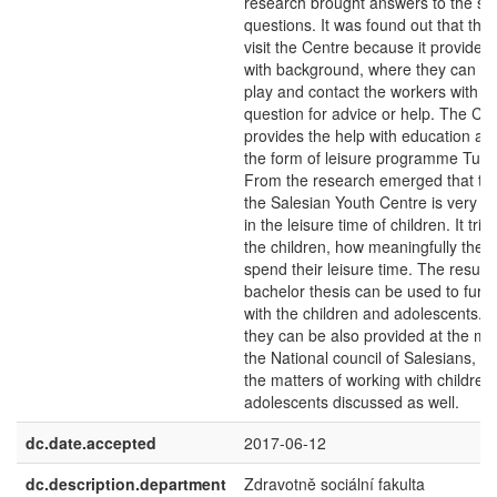
research brought answers to the st
questions. It was found out that the 
visit the Centre because it provides
with background, where they can se
play and contact the workers with a
question for advice or help. The Ce
provides the help with education as w
the form of leisure programme Tutor
From the research emerged that the
the Salesian Youth Centre is very sig
in the leisure time of children. It tri
the children, how meaningfully they
spend their leisure time. The results
bachelor thesis can be used to furt
with the children and adolescents. E
they can be also provided at the me
the National council of Salesians, w
the matters of working with children
adolescents discussed as well.
dc.date.accepted
2017-06-12
dc.description.department
Zdravotně sociální fakulta