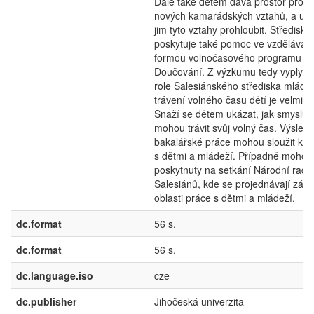
Dále také dětem dává prostor pro 
nových kamarádských vztahů, a um
jim tyto vztahy prohloubit. Středisko
poskytuje také pomoc ve vzdělávání
formou volnočasového programu
Doučování. Z výzkumu tedy vyplynu
role Salesiánského střediska mláde
trávení volného času dětí je velmi dů
Snaží se dětem ukázat, jak smyslup
mohou trávit svůj volný čas. Výsled
bakalářské práce mohou sloužit k da
s dětmi a mládeží. Případně mohou
poskytnuty na setkání Národní rady
Salesiánů, kde se projednávají záleži
oblasti práce s dětmi a mládeží.
dc.format
56 s.
dc.format
56 s.
dc.language.iso
cze
dc.publisher
Jihočeská univerzita