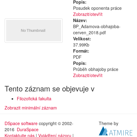
Popis:
Posudek oponenta práce
Zobrazit/
otevřít
Název:
BP_Adamova-obhajoba-
cerven_2018.pdf
Velikost:
37.99Kb
Formát:
PDF
Popis:
Průběh obhajoby práce
Zobrazit/
otevřít
Tento záznam se objevuje v
Filozofická fakulta
Zobrazit minimální záznam
DSpace software
copyright © 2002-
Theme by
2016
DuraSpace
Kontaktujte nás
|
Vyjádření názoru
|