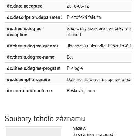
dc.date.accepted
2018-06-12
dc.description.department
Filozofická fakulta
dc.thesis.degree-
Španělský jazyk pro evropský a me
discipline
obchod
dc.thesis.degree-grantor
Jihočeská univerzita. Filozofická fak
dc.thesis.degree-name
Bc.
dc.thesis.degree-program
Filologie
dc.description.grade
Dokončená práce s úspěšnou obha
dc.contributor.referee
Pešková, Jana
Soubory tohoto záznamu
Název:
Bakalarska_prace.pdf