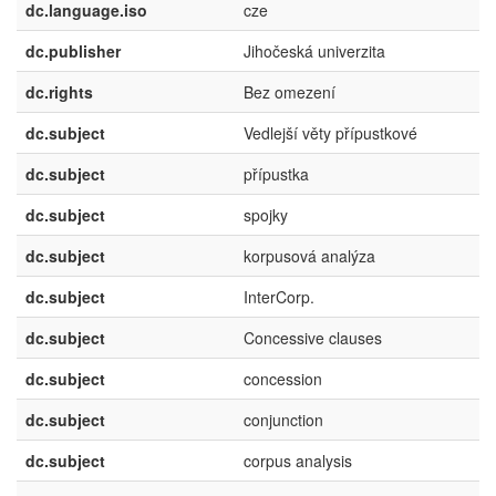
dc.language.iso
cze
dc.publisher
Jihočeská univerzita
dc.rights
Bez omezení
dc.subject
Vedlejší věty přípustkové
dc.subject
přípustka
dc.subject
spojky
dc.subject
korpusová analýza
dc.subject
InterCorp.
dc.subject
Concessive clauses
dc.subject
concession
dc.subject
conjunction
dc.subject
corpus analysis