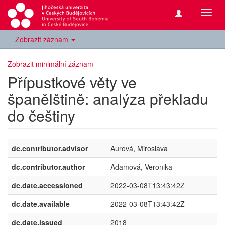
Přepn
navig
Zobrazit záznam
Zobrazit minimální záznam
Přípustkové věty ve
španělštině: analýza překladu
do češtiny
dc.contributor.advisor
Aurová, Miroslava
dc.contributor.author
Adamová, Veronika
dc.date.accessioned
2022-03-08T13:43:42Z
dc.date.available
2022-03-08T13:43:42Z
dc.date.issued
2018