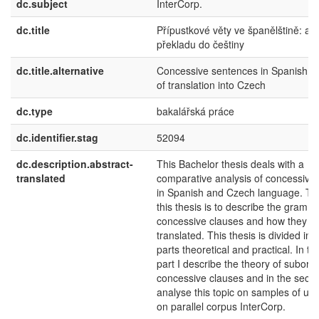
dc.subject
InterCorp.
dc.title
Přípustkové věty ve španělštině: an
překladu do češtiny
dc.title.alternative
Concessive sentences in Spanish: a
of translation into Czech
dc.type
bakalářská práce
dc.identifier.stag
52094
dc.description.abstract-
This Bachelor thesis deals with a
translated
comparative analysis of concessive
in Spanish and Czech language. Th
this thesis is to describe the gramm
concessive clauses and how they c
translated. This thesis is divided int
parts theoretical and practical. In the
part I describe the theory of subord
concessive clauses and in the secon
analyse this topic on samples of us
on parallel corpus InterCorp.