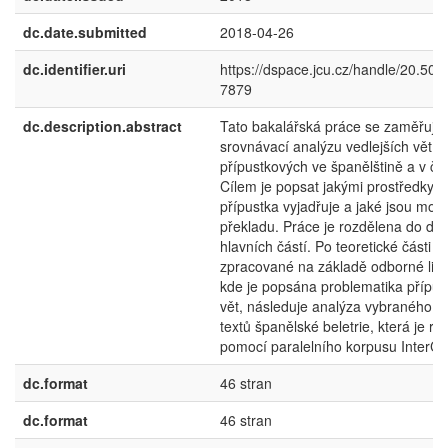
dc.date.submitted
2018-04-26
dc.identifier.uri
https://dspace.jcu.cz/handle/20.500
7879
dc.description.abstract
Tato bakalářská práce se zaměřuje
srovnávací analýzu vedlejších vět
přípustkových ve španělštině a v češ
Cílem je popsat jakými prostředky s
přípustka vyjadřuje a jaké jsou možn
překladu. Práce je rozdělena do dv
hlavních částí. Po teoretické části
zpracované na základě odborné liter
kde je popsána problematika přípu
vět, následuje analýza vybraného v
textů španělské beletrie, která je re
pomocí paralelního korpusu InterCo
dc.format
46 stran
dc.format
46 stran