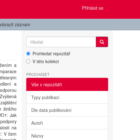
Přihlásit se
obrazit záznam
Prohledat repozitář
V této kolekci
ižením a
omparace
PROCHÁZET
tělesným
ydlení a
Vše v repozitáři
 podporou
 Zvýšená
Typy publikací
jištění
h širšího
Dle data publikování
 VO1: Jak
i podpory
Autoři
losti na
2: V čem
Názvy