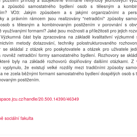
í pozitivní přínosy a subjektivně vnímané nevýhody jednotlivých vyu
 a způsobů samostatného bydlení osob s tělesným a kombi
ením? VO3: Jakým způsobem a s jakými organizačními a perso
ky a právním rámcem jsou realizovány "netradiční" způsoby samo
 osob s tělesným a kombinovaným postižením v porovnání s obv
 využívanými formami? Jaké jsou možnosti a příležitosti pro jejich rozvo
? Výzkumná část byla zpracována na základě kvalitativní výzkumné s
dnictvím metody dotazování, techniky polostrukturovaného rozhovor
r se skládal z otázek pro poskytovatele a otázek pro uživatele jedn
a rovněž netradiční formy samostatného bydlení. Rozhovory se sklád
 které byly na základě rozhovorů doplňovány dalšími otázkami. Z 
 vyplynulo, že existují velké rozdíly mezi tradičními způsoby samo
, a ne zcela běžnými formami samostatného bydlení dospělých osob s 
novaným postižením.
dspace.jcu.cz/handle/20.500.14390/46349
ě sociální fakulta