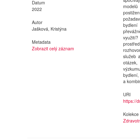
spočívaj
Datum
modelů
2022
postiž
požadav
Autor
bydlení
Jašková, Kristýna
převážně
využití
Metadata
prostře
Zobrazit celý záznam
rozhovo
služeb 
otázek,
výzkumu
bydlení
a kombi
URI
https://
Kolekce
Zdravotn