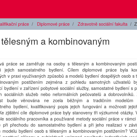
alifikační práce
Diplomové práce
Zdravotně sociální fakulta
Z
s tělesným a kombinovaným
vá práce se zaměřuje na osoby s tělesným a kombinovaným post
i jejich samostatného bydlení. Cílem diplomové práce byla k
vých v praxi využívaných způsobů a modelů bydlení dospělých osob s 
novaným postižením zejména z pohledu samotných uživatelů b
cí bydlení v zařízení pobytové sociální služby, samostatné bydlení s
ch sociálních služeb nebo neformálních pečovatelů a dobrovolníků.
ost bude věnována ne zcela běžným a tradičním modelům za
ného bydlení, kvalifikovaný popis jejich fungování a možnosti jejic
 Ke zjištění cíle diplomové práce byly stanoveny tři výzkumné otázky.
role sociálního pracovníka a používané metody sociální práce v rámc
e při přechodu do samostatného bydlení a při jeho realizaci v závis
m modelu bydlení osob s tělesným a kombinovaným postižením? VO