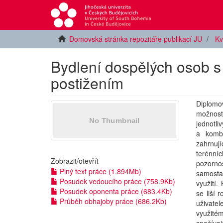
Domovská stránka repozitáře publikací JU
Kv
Bydlení dospělých osob 
postižením
Diplomo
možnost
jednotli
a kombi
zahrnují
terénní
Zobrazit/
otevřít
pozorn
Plný text práce (1.894Mb)
samostat
Posudek vedoucího práce (758.9Kb)
využití.
Posudek oponenta práce (683.4Kb)
se liší 
Průběh obhajoby práce (686.2Kb)
uživatel
využité