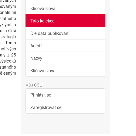
žívaných
novaným
Klíčová slova
nálními
statného
Tato kolekce
yklými a
j a širší
Dle data publikování
trategie
u. Tento
Autoři
otlivých
aly z 25
Názvy
výsledků
statného
Klíčová slova
tělesným
MŮJ ÚČET
Přihlásit se
Zaregistrovat se