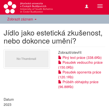
Přepn
navig
Zobrazit záznam
Jídlo jako estetická zkušenost,
nebo dokonce umění?
Zobrazit/
otevřít
Plný text práce (338.6Kb)
Posudek vedoucího práce
(150.0Kb)
Posudek oponenta práce
(120.1Kb)
Průběh obhajoby práce
(96.88Kb)
Datum
2023