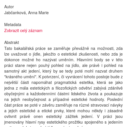
Autor
Jabčanková, Anna Marie
Metadata
Zobrazit celý záznam
Abstrakt
Tato bakalářská práce se zaměřuje převážně na možnosti, zda
lze uvažovat o jídle, jakožto o estetické zkušenosti, nebo zda je
dokonce možné ho nazývat uměním. Hlavními body se v této
práci stane nejen pouhý pohled na jídlo, ale právě i pohled na
samotný akt jedení, který by se tedy poté mohl nazvat druhem
"krásného umění". K potvrzení, či vyvrácení tohoto postoje bude z
největší části napomáhat pragmatická estetika, která se jako
jedna z mála estetických a filozofických odvětví zabývá zdánlivě
obyčejnými a každodenními částmi lidského života a poukazuje
na jejich neobyčejnost a případné estetické hodnoty. Poslední
část práce se poté v závěru zaměřuje na různé stravovací návyky
a jejich estetické a etické prvky, které mohou někdy i zásadně
ovlivnit právě onen estetický zážitek jedení. V práci jsou
jmenovány hlavní rysy estetického prožitku spojeného s jedením