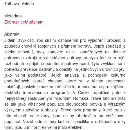
Tóthová, Valérie
Metadata
Zobrazit celý záznam
Abstrakt
Jídelní zvyklosti jsou širším označením pro vyjádření procesů a
způsobů chování spojených s příjmem potravy. Jejich součástí je
jídelní chování, tedy komplex aktivit zaměřených na detekci
potravních zdrojů a vyhledávání potravy, analýzu těchto zdrojů,
rozhodnutí o přijetí či odmítnutí potravy apod. Tyto zvyklosti se z
pohledu prevence nadváhy a obezity na jednotlivých úrovních jeví
jako velmi podstatné. Jejich analýza a pochopení kulturně
podmíněných vzorců chování, které se v těchto procesech
uplatňují, poskytuje sestrám důležité informace nutné pro zajištění
efektivity intervenčních programů. V České republice patří k
nejvýrazněji zastoupeným minoritám Romská. Právě tato minorita
se tak jako většinová populace dlouhodobě potýká s výrazným
výskytem nadváhy a obezity. Preventivní programy, které jsou v
této oblasti realizovány, jsou cíleny především na většinovou
populaci. Nezohledňují tedy kulturní specifika a odlišnosti a díky
tomu jsou u minorit jen velmi málo efektivní.