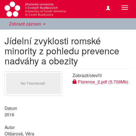
Přepn
navig
Zobrazit záznam
Jídelní zvyklosti romské
minority z pohledu prevence
nadváhy a obezity
Zobrazit/
otevřít
Florence_2.pdf (5.709Mb)
Datum
2016
Autor
Olišarová, Věra