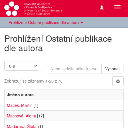
Přepn
navig
Prohlížení Ostatní publikace dle autora
Prohlížení Ostatní publikace
dle autora
Vykonat
Zobrazují se záznamy 1-20 z 76
Jméno autora
Macek, Martin
[1]
Machová, Alena
[17]
Madarász, Štefan
[1]