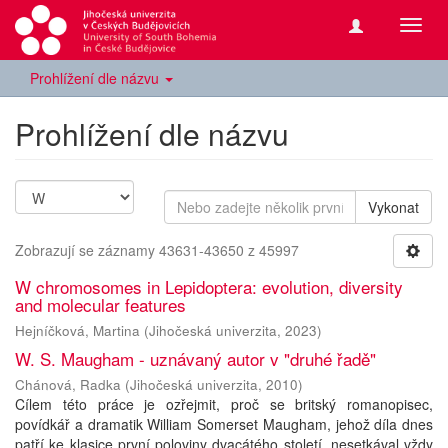
Přepn
navig
Prohlížení dle názvu
Prohlížení dle názvu
Vykonat
Zobrazují se záznamy 43631-43650 z 45997
W chromosomes in Lepidoptera: evolution, diversity
and molecular features
Hejníčková, Martina
(
Jihočeská univerzita
,
2023
)
W. S. Maugham - uznávaný autor v "druhé řadě"
Chánová, Radka
(
Jihočeská univerzita
,
2010
)
Cílem této práce je ozřejmit, proč se britský romanopisec,
povídkář a dramatik William Somerset Maugham, jehož díla dnes
patří ke klasice první poloviny dvacátého století, nesetkával vždy