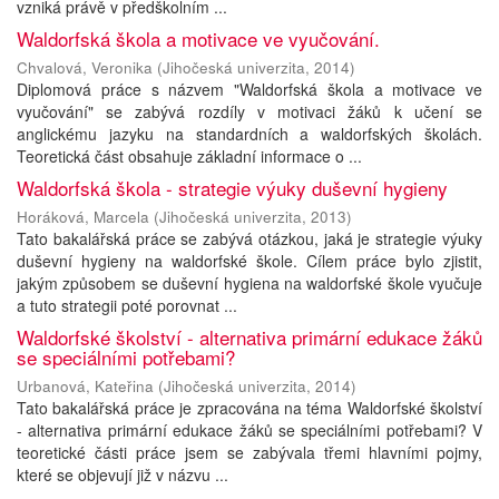
vzniká právě v předškolním ...
Waldorfská škola a motivace ve vyučování.
Chvalová, Veronika
(
Jihočeská univerzita
,
2014
)
Diplomová práce s názvem "Waldorfská škola a motivace ve
vyučování" se zabývá rozdíly v motivaci žáků k učení se
anglickému jazyku na standardních a waldorfských školách.
Teoretická část obsahuje základní informace o ...
Waldorfská škola - strategie výuky duševní hygieny
Horáková, Marcela
(
Jihočeská univerzita
,
2013
)
Tato bakalářská práce se zabývá otázkou, jaká je strategie výuky
duševní hygieny na waldorfské škole. Cílem práce bylo zjistit,
jakým způsobem se duševní hygiena na waldorfské škole vyučuje
a tuto strategii poté porovnat ...
Waldorfské školství - alternativa primární edukace žáků
se speciálními potřebami?
Urbanová, Kateřina
(
Jihočeská univerzita
,
2014
)
Tato bakalářská práce je zpracována na téma Waldorfské školství
- alternativa primární edukace žáků se speciálními potřebami? V
teoretické části práce jsem se zabývala třemi hlavními pojmy,
které se objevují již v názvu ...