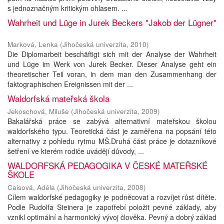
s jednoznačným kritickým ohlasem. ...
Wahrheit und Lüge in Jurek Beckers "Jakob der Lügner"
Marková, Lenka
(
Jihočeská univerzita
,
2010
)
Die Diplomarbeit beschäftigt sich mit der Analyse der Wahrheit
und Lüge im Werk von Jurek Becker. Dieser Analyse geht ein
theoretischer Teil voran, in dem man den Zusammenhang der
faktographischen Ereignissen mit der ...
Waldorfská mateřská škola
Jekoschová, Miluše
(
Jihočeská univerzita
,
2009
)
Bakalářská práce se zabývá alternativní mateřskou školou
waldorfského typu. Teoretická část je zaměřena na popsání této
alternativy z pohledu rytmu MŠ.Druhá část práce je dotazníkové
šetření ve kterém rodiče uvádějí důvody, ...
WALDORFSKÁ PEDAGOGIKA V ČESKÉ MATEŘSKÉ
ŠKOLE
Caisová, Adéla
(
Jihočeská univerzita
,
2008
)
Cílem waldorfské pedagogiky je podněcovat a rozvíjet růst dítěte.
Podle Rudolfa Steinera je zapotřebí položit pevné základy, aby
vznikl optimální a harmonický vývoj člověka. Pevný a dobrý základ