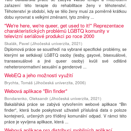
zařazení této terapie do rehabilitace ženy v těhotenství.
Těhotenství je období, kdy se tělo ženy musí za poměrně krátkou
dobu vyrovnat s velkými změnami, tyto změny ...
"We're here, we're queer, get used to it!" Reprezentace
charakteristických problémů LGBTQ komunity v
televizní seriálové produkci po roce 2000
Skalák, Pavel
(
Jihočeská univerzita
,
2021
)
Diplomová práce se soustředí na vybrané specifické problémy, se
kterými se setkávají LGBTQ osoby (lesby, gayové, bisexuálové,
transsexuálové a jiné queer osoby) kvůli své odlišné
neheteronormativní sexuální a genderové ...
WebEQ a jeho možnosti využití
Brychta, Tomáš
(
Jihočeská univerzita
,
2006
)
Webová aplikace "Bin finder"
Bondarenko, Oleksandr
(
Jihočeská univerzita
,
2021
)
Bakalářská práce se zabývá vytvořením webové aplikace "Bin
finder", která bude poskytovat uživateli příslušná data o poloze
kontejnerů, určených pro tříděný komunální odpad. V rámci této
práce je vyvíjena aplikace, která ...
Webová aplikace pro distribuci mobilních aplikací