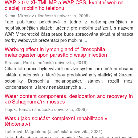
WAP 2.0 v XHTML-MP a WAP CSS, kvalitní web na
displeji mobilního telefonu
Klíma, Miroslav
(
Jihočeská univerzita
,
2009
)
Tato publikace pojednává o jedné z nejkomplexnějších a
nejpřístupnějších služeb, určené pro mobilní zařízení, s názvem
WAP. V teoretické části práce bude zpracována aktuální tématika
tvorby webových prezentací pro mobilní ...
Warburg effect in lymph gland of Drosophila
melanogaster upon parasitoid wasp infection
Strasser, Paul
(
Jihočeská univerzita
,
2016
)
Cílem této práce bylo vytvořit ex vivo systém pro měření obsahu
laktátu a adenosinu, které jsou produkovány lymfatickými žlázami
octomilky Drosophila melanogaster, stanovit rozdíl mezi
koncentracemi u larev nenakažených a ...
Water content components, desiccation and recovery in
<i>Sphagnum</i> mosses
Hájek, Tomáš
(
Jihočeská univerzita
,
2008
)
Watsu jako součást komplexní rehabilitace v
těhotenství
Tušerová, Magdalena
(
Jihočeská univerzita
,
2021
)
Tato bakalářská práce se zabývá Watsu terapií a možnostmi