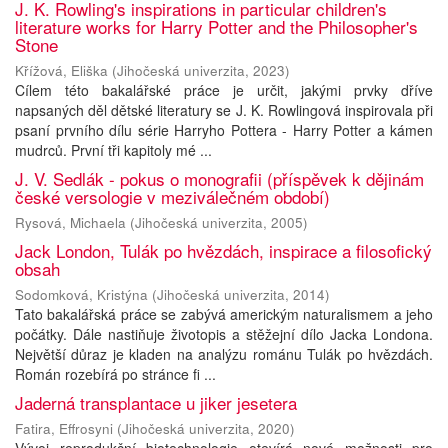
J. K. Rowling's inspirations in particular children's
literature works for Harry Potter and the Philosopher's
Stone
Křížová, Eliška
(
Jihočeská univerzita
,
2023
)
Cílem této bakalářské práce je určit, jakými prvky dříve
napsaných děl dětské literatury se J. K. Rowlingová inspirovala při
psaní prvního dílu série Harryho Pottera - Harry Potter a kámen
mudrců. První tři kapitoly mé ...
J. V. Sedlák - pokus o monografii (příspěvek k dějinám
české versologie v meziválečném období)
Rysová, Michaela
(
Jihočeská univerzita
,
2005
)
Jack London, Tulák po hvězdách, inspirace a filosofický
obsah
Sodomková, Kristýna
(
Jihočeská univerzita
,
2014
)
Tato bakalářská práce se zabývá americkým naturalismem a jeho
počátky. Dále nastiňuje životopis a stěžejní dílo Jacka Londona.
Největší důraz je kladen na analýzu románu Tulák po hvězdách.
Román rozebírá po stránce fi ...
Jaderná transplantace u jiker jesetera
Fatira, Effrosyni
(
Jihočeská univerzita
,
2020
)