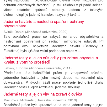
Vývoj reprodukční biotechnologie otevírá nové možnosti pro
ochranu ohrožených živočichů, je tak zálohou v případě selhání
všech ostatních způsobů ochrany. Jednou z takových
biotechnologií je jaderný transfer, nazývaný také ...
Jaderné havárie a následná opatření ochrany
obyvatelstva
Sviták, Daniel
(
Jihočeská univerzita
,
2020
)
Tato bakalářská práce se zabývá ochranou obyvatelstva a
následnými opatřeními při radiační mimořádné události. Při
porovnání dvou největších jaderných havárií (Černobyl a
Fukušima) byla zjištěna velká podobnost nejen v ...
Jaderné testy a jejich důsledky pro zdraví obyvatel a
kvalitu životního prostředí
Fabián, Lubomír
(
Jihočeská univerzita
,
2011
)
Předmětem této bakalářské práce je zmapování průběhu
jaderného testování a jeho možný dopad na zdravotní stav
obyvatelstva. V úvodní části práce popisuje jednotlivé druhy
jaderných testů a jejich rozdělení, jaderné zkoušky ...
Jaderné testy a jejich vliv na zdraví člověka
Macurová, Michaela
(
Jihočeská univerzita
,
2019
)
Bakalářská práce byla zpracována na téma jaderné testy a jejich