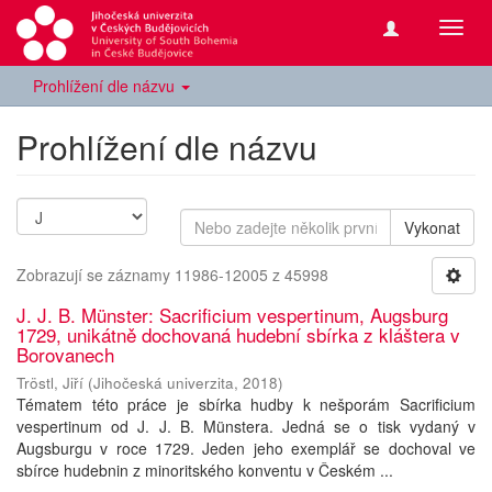
Přepn
navig
Prohlížení dle názvu
Prohlížení dle názvu
Vykonat
Zobrazují se záznamy 11986-12005 z 45998
J. J. B. Münster: Sacrificium vespertinum, Augsburg
1729, unikátně dochovaná hudební sbírka z kláštera v
Borovanech
Tröstl, Jiří
(
Jihočeská univerzita
,
2018
)
Tématem této práce je sbírka hudby k nešporám Sacrificium
vespertinum od J. J. B. Münstera. Jedná se o tisk vydaný v
Augsburgu v roce 1729. Jeden jeho exemplář se dochoval ve
sbírce hudebnin z minoritského konventu v Českém ...