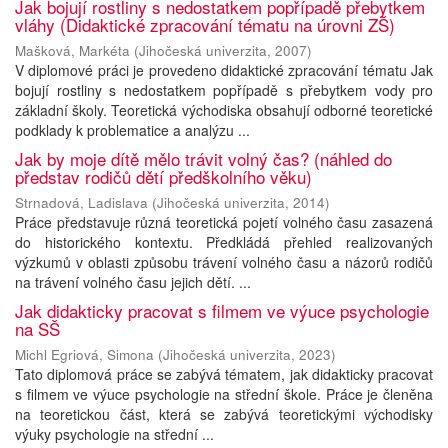
Jak bojují rostliny s nedostatkem popřípadě přebytkem
vláhy (Didaktické zpracování tématu na úrovni ZŠ)
Mašková, Markéta
(
Jihočeská univerzita
,
2007
)
V diplomové práci je provedeno didaktické zpracování tématu Jak
bojují rostliny s nedostatkem popřípadě s přebytkem vody pro
základní školy. Teoretická východiska obsahují odborné teoretické
podklady k problematice a analýzu ...
Jak by moje dítě mělo trávit volný čas? (náhled do
představ rodičů dětí předškolního věku)
Strnadová, Ladislava
(
Jihočeská univerzita
,
2014
)
Práce představuje různá teoretická pojetí volného času zasazená
do historického kontextu. Předkládá přehled realizovaných
výzkumů v oblasti způsobu trávení volného času a názorů rodičů
na trávení volného času jejich dětí. ...
Jak didakticky pracovat s filmem ve výuce psychologie
na SŠ
Michl Egriová, Simona
(
Jihočeská univerzita
,
2023
)
Tato diplomová práce se zabývá tématem, jak didakticky pracovat
s filmem ve výuce psychologie na střední škole. Práce je členěna
na teoretickou část, která se zabývá teoretickými východisky
výuky psychologie na střední ...