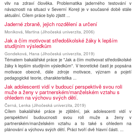
vliv na zdraví člověka. Problematika jaderného testování v
návaznosti na situaci v Severní Koreji je v současné době stále
aktuální. Cílem práce bylo zjistit ...
Jaderné zbraně, jejich rozdělení a určení
Moniková, Martina
(
Jihočeská univerzita
,
2006
)
Jak a čím motivovat středoškolské žáky k lepším
studijním výsledkům
Gondeková, Hana
(
Jihočeská univerzita
,
2019
)
Tématem bakalářské práce je "Jak a čím motivovat středoškolské
žáky k lepším studijním výsledkům". V teoretické časti je popsána
motivace obecně, dále zdroje motivace, význam a pojetí
pedagogické teorie, charakteristika ...
Jak adolescenti vidí v budoucí perspektivě svou roli
muže a ženy v partnerském/manželském vztahu s
ohledem na výchovu svých dětí.
Černá, Lenka
(
Jihočeská univerzita
,
2019
)
Cílem bakalářské práce je zjištění, jak adolescenti vidí v
perspektivní budoucnosti svou roli muže a ženy v
partnerském/manželském vztahu a to také s ohledem na
plánování a výchovu svých dětí. Práci tvoří dvě hlavní části. ...