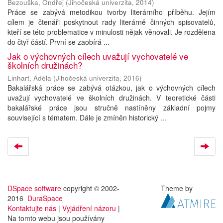
Bezouška, Ondřej
(
Jihočeská univerzita
,
2014
)
Práce se zabývá metodikou tvorby literárního příběhu. Jejím
cílem je čtenáři poskytnout rady literárně činných spisovatelů,
kteří se této problematice v minulosti nějak věnovali. Je rozdělena
do čtyř částí. První se zaobírá ...
Jak o výchovných cílech uvažují vychovatelé ve
školních družinách?
Linhart, Adéla
(
Jihočeská univerzita
,
2016
)
Bakalářská práce se zabývá otázkou, jak o výchovných cílech
uvažují vychovatelé ve školních družinách. V teoretické části
bakalářské práce jsou stručně nastíněny základní pojmy
související s tématem. Dále je zmíněn historický ...
DSpace software
copyright © 2002-
Theme by
2016
DuraSpace
Kontaktujte nás
|
Vyjádření názoru
|
Na tomto webu jsou používány