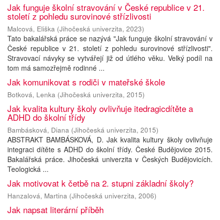
Jak funguje školní stravování v České republice v 21.
století z pohledu surovinové střízlivosti
Malcová, Eliška
(
Jihočeská univerzita
,
2023
)
Tato bakalářská práce se nazývá "Jak funguje školní stravování v
České republice v 21. století z pohledu surovinové střízlivosti".
Stravovací návyky se vytvářejí již od útlého věku. Velký podíl na
tom má samozřejmě rodinné ...
Jak komunikovat s rodiči v mateřské škole
Botková, Lenka
(
Jihočeská univerzita
,
2015
)
Jak kvalita kultury školy ovlivňuje itedragicdítěte a
ADHD do školní třídy
Bambásková, Diana
(
Jihočeská univerzita
,
2015
)
ABSTRAKT BAMBÁSKOVÁ, D. Jak kvalita kultury školy ovlivňuje
integraci dítěte s ADHD do školní třídy. České Budějovice 2015.
Bakalářská práce. Jihočeská univerzita v Českých Budějovicích.
Teologická ...
Jak motivovat k četbě na 2. stupni základní školy?
Hanzalová, Martina
(
Jihočeská univerzita
,
2006
)
Jak napsat literární příběh