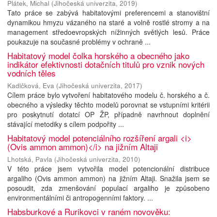
Plátek, Michal
(
Jihočeská univerzita
,
2019
)
Tato práce se zabývá habitatovými preferencemi a stanovištní
dynamikou hmyzu vázaného na staré a volně rostlé stromy a na
management středoevropských nížinných světlých lesů. Práce
poukazuje na současné problémy v ochraně ...
Habitatový model čolka horského a obecného jako
indikátor efektivnosti dotačních titulů pro vznik nových
vodních těles
Kadlčková, Eva
(
Jihočeská univerzita
,
2017
)
Cílem práce bylo vytvoření habitatového modelu č. horského a č.
obecného a výsledky těchto modelů porovnat se vstupními kritérii
pro poskytnutí dotatcí OP ŽP, případně navrhnout doplnění
stávající metodiky s cílem podpořity ...
Habitatový model potenciálního rozšíření argali <i>
(Ovis ammon ammon)</i> na jižním Altaji
Lhotská, Pavla
(
Jihočeská univerzita
,
2010
)
V této práce jsem vytvořila model potencionální distribuce
argaliho (Ovis ammon ammon) na jižním Altaji. Snažila jsem se
posoudit, zda zmenšování populací argaliho je způsobeno
environmentálními či antropogenními faktory. ...
Habsburkové a Rurikovci v raném novověku: