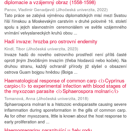
diplomacie a vzájemný obraz (1558-1598)
Panov, Vladimir Genadjevič
(
Jihočeská univerzita
,
2022
)
Tato práce se zabývá výměnou diplomatických misí mezi Svatou
říší římskou a Moskevským carstvím v druhé polovině 16. století
spolu s jejich slavnostním ceremoniálem ve světle vzájemného
vnímání velvyslaneckých kruhů obou ...
Hadí invaze: hrozba pro ostrovní endemity
Kindl, Tibor
(
Jihočeská univerzita
,
2023
)
Invaze hadů do nového ostrovního prostředí není příliš časté
oproti jiným živočišným invazím (třeba hlodavců nebo koček). Na
druhou stranu, každý ochranář přírody již slyšel o obsazení
ostrova Guam bojgou hnědou (Boiga ...
Haematological response of common carp <i>Cyprinus
carpio</i> to experimental infection with blood stages of
the myxozoan parasite <i>Sphaerospora molnari</i>
Tomanová, Anna
(
Jihočeská univerzita
,
2018
)
Sphaerospora molnari is a histozoic endoparasite causing severe
inflammation during sporeformation in the gills of common carp.
As for other myxozoans, little is known about the host response to
early proliferation and ...
Haemogregariny parazitující u želv rodu