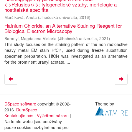
<i>Pelusios</i>: fylogenetické vztahy, morfologie a
hostitelská specifita
Maršíková, Aneta
(
Jihočeská univerzita
,
2016
)
Hafnium Chloride, an Alternative Staining Reagent for
Biological Electron Microscopy
Baranyi, Magdalena Victoria
(
Jihočeská univerzita
,
2021
)
This study focuses on the staining pattern of the non-radioactive
heavy metal EM stain HfCl4, used during freeze substitution
specimen preparation. HfCl4 was investigated as an alternative
for the prominent uranyl acetate, ...
DSpace software
copyright © 2002-
Theme by
2016
DuraSpace
Kontaktujte nás
|
Vyjádření názoru
|
Na tomto webu jsou používány
pouze cookies nezbytně nutné pro