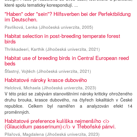
které spolu tematicky korespondují. ...
"Haben" oder "sein"? Hilfsverben bei der Perfektbildung
im Deutschen.
Pavlíková, Lenka
(
Jihočeská univerzita
,
2005
)
Habitat selection in post-breeding temperate forest
birds
Thrikkadeeri, Karthik
(
Jihočeská univerzita
,
2021
)
Habitat use of breeding birds in Central European reed
beds
Šťastný, Vojtěch
(
Jihočeská univerzita
,
2021
)
Habitatové nároky krasce dubového
Helclová, Michaela
(
Jihočeská univerzita
,
2023
)
V této práci se zabývám stanovištními nároky kriticky ohroženého
druhu brouka, krasce dubového, na čtyřech lokalitách v České
republice. Celkem byl naměřen a analyzován efekt 14
proměnných.
Habitatové preference kulíška nejmenšího <i>
(Glaucidium passerinum)</i> v Třeboňské pánvi.
Pilařová, Magdalena
(
Jihočeská univerzita
,
2023
)