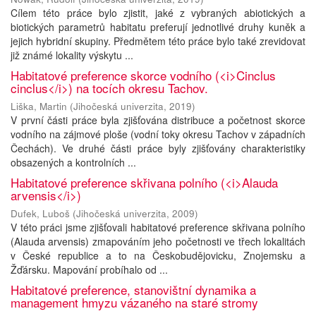
Cílem této práce bylo zjistit, jaké z vybraných abiotických a
biotických parametrů habitatu preferují jednotlivé druhy kuněk a
jejich hybridní skupiny. Předmětem této práce bylo také zrevidovat
již známé lokality výskytu ...
Habitatové preference skorce vodního (<i>Cinclus
cinclus</i>) na tocích okresu Tachov.
Liška, Martin
(
Jihočeská univerzita
,
2019
)
V první části práce byla zjišťována distribuce a početnost skorce
vodního na zájmové ploše (vodní toky okresu Tachov v západních
Čechách). Ve druhé části práce byly zjišťovány charakteristiky
obsazených a kontrolních ...
Habitatové preference skřivana polního (<i>Alauda
arvensis</i>)
Dufek, Luboš
(
Jihočeská univerzita
,
2009
)
V této práci jsme zjišťovali habitatové preference skřivana polního
(Alauda arvensis) zmapováním jeho početnosti ve třech lokalitách
v České republice a to na Českobudějovicku, Znojemsku a
Žďársku. Mapování probíhalo od ...
Habitatové preference, stanovištní dynamika a
management hmyzu vázaného na staré stromy