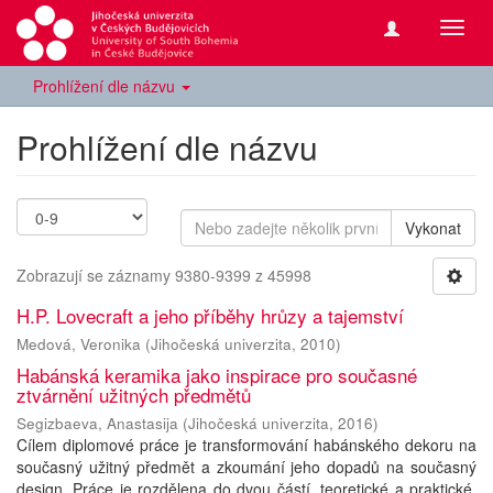
Přepn
navig
Prohlížení dle názvu
Prohlížení dle názvu
Vykonat
Zobrazují se záznamy 9380-9399 z 45998
H.P. Lovecraft a jeho příběhy hrůzy a tajemství
Medová, Veronika
(
Jihočeská univerzita
,
2010
)
Habánská keramika jako inspirace pro současné
ztvárnění užitných předmětů
Segizbaeva, Anastasija
(
Jihočeská univerzita
,
2016
)
Cílem diplomové práce je transformování habánského dekoru na
současný užitný předmět a zkoumání jeho dopadů na současný
design. Práce je rozdělena do dvou částí, teoretické a praktické,