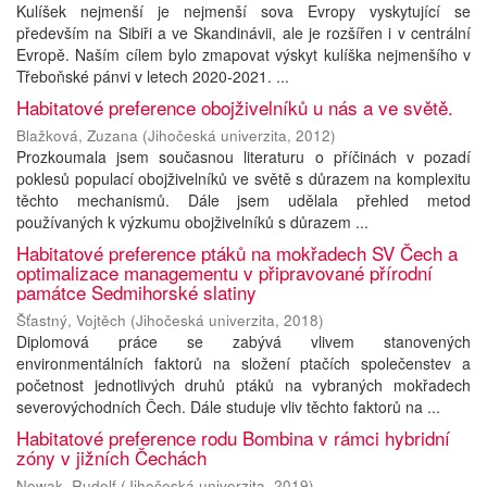
Kulíšek nejmenší je nejmenší sova Evropy vyskytující se
především na Sibiři a ve Skandinávii, ale je rozšířen i v centrální
Evropě. Naším cílem bylo zmapovat výskyt kulíška nejmenšího v
Třeboňské pánvi v letech 2020-2021. ...
Habitatové preference obojživelníků u nás a ve světě.
Blažková, Zuzana
(
Jihočeská univerzita
,
2012
)
Prozkoumala jsem současnou literaturu o příčinách v pozadí
poklesů populací obojživelníků ve světě s důrazem na komplexitu
těchto mechanismů. Dále jsem udělala přehled metod
používaných k výzkumu obojživelníků s důrazem ...
Habitatové preference ptáků na mokřadech SV Čech a
optimalizace managementu v připravované přírodní
památce Sedmihorské slatiny
Šťastný, Vojtěch
(
Jihočeská univerzita
,
2018
)
Diplomová práce se zabývá vlivem stanovených
environmentálních faktorů na složení ptačích společenstev a
početnost jednotlivých druhů ptáků na vybraných mokřadech
severovýchodních Čech. Dále studuje vliv těchto faktorů na ...
Habitatové preference rodu Bombina v rámci hybridní
zóny v jižních Čechách
Nowak, Rudolf
(
Jihočeská univerzita
,
2019
)