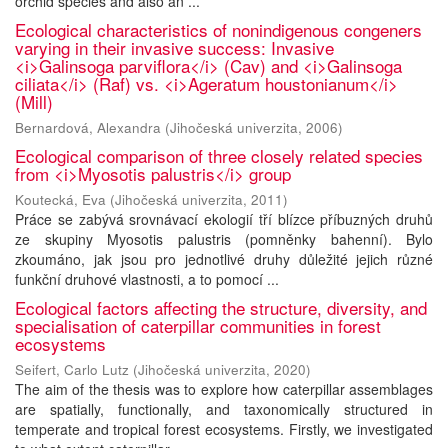
orchid species and also an ...
Ecological characteristics of nonindigenous congeners
varying in their invasive success: Invasive
<i>Galinsoga parviflora</i> (Cav) and <i>Galinsoga
ciliata</i> (Raf) vs. <i>Ageratum houstonianum</i>
(Mill)
Bernardová, Alexandra
(
Jihočeská univerzita
,
2006
)
Ecological comparison of three closely related species
from <i>Myosotis palustris</i> group
Koutecká, Eva
(
Jihočeská univerzita
,
2011
)
Práce se zabývá srovnávací ekologií tří blízce příbuzných druhů
ze skupiny Myosotis palustris (pomněnky bahenní). Bylo
zkoumáno, jak jsou pro jednotlivé druhy důležité jejich různé
funkční druhové vlastnosti, a to pomocí ...
Ecological factors affecting the structure, diversity, and
specialisation of caterpillar communities in forest
ecosystems
Seifert, Carlo Lutz
(
Jihočeská univerzita
,
2020
)
The aim of the thesis was to explore how caterpillar assemblages
are spatially, functionally, and taxonomically structured in
temperate and tropical forest ecosystems. Firstly, we investigated