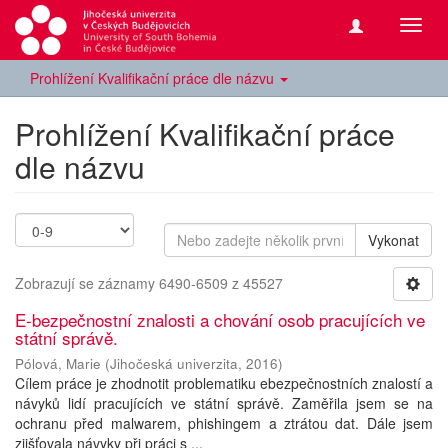
Přepn
navig
Prohlížení Kvalifikační práce dle názvu
Prohlížení Kvalifikační práce
dle názvu
Vykonat
Zobrazují se záznamy 6490-6509 z 45527
E-bezpečnostní znalosti a chování osob pracujících ve
státní správě.
Pólová, Marie
(
Jihočeská univerzita
,
2016
)
Cílem práce je zhodnotit problematiku ebezpečnostních znalostí a
návyků lidí pracujících ve státní správě. Zaměřila jsem se na
ochranu před malwarem, phishingem a ztrátou dat. Dále jsem
zjišťovala návyky při práci s ...