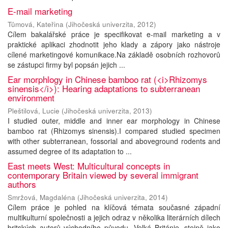
E-mail marketing
Tůmová, Kateřina
(
Jihočeská univerzita
,
2012
)
Cílem bakalářské práce je specifikovat e-mail marketing a v
praktické aplikaci zhodnotit jeho klady a zápory jako nástroje
cílené marketingové komunikace.Na základě osobních rozhovorů
se zástupci firmy byl popsán jejich ...
Ear morphlogy in Chinese bamboo rat (<i>Rhizomys
sinensis</i>): Hearing adaptations to subterranean
environment
Pleštilová, Lucie
(
Jihočeská univerzita
,
2013
)
I studied outer, middle and inner ear morphology in Chinese
bamboo rat (Rhizomys sinensis).I compared studied specimen
with other subterranean, fossorial and aboveground rodents and
assumed degree of its adaptation to ...
East meets West: Multicultural concepts in
contemporary Britain viewed by several immigrant
authors
Smržová, Magdaléna
(
Jihočeská univerzita
,
2014
)
Cílem práce je pohled na klíčová témata současné západní
multikulturní společnosti a jejich odraz v několika literárních dílech
britských autorů východního původu. Velká Británie, stejně jako