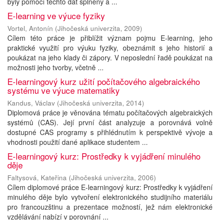
byly pomocí těchto dat splněny a ...
E-learning ve výuce fyziky
Vortel, Antonín
(
Jihočeská univerzita
,
2009
)
Cílem této práce je přiblížit význam pojmu E-learning, jeho
praktické využití pro výuku fyziky, obeznámit s jeho historií a
poukázat na jeho klady či zápory. V neposlední řadě poukázat na
možnosti jeho tvorby, včetně ...
E-learningový kurz užití počítačového algebraického
systému ve výuce matematiky
Kandus, Václav
(
Jihočeská univerzita
,
2014
)
Diplomová práce je věnována tématu počítačových algebraických
systémů (CAS). Její první část analyzuje a porovnává volně
dostupné CAS programy s přihlédnutím k perspektivě vývoje a
vhodnosti použití dané aplikace studentem ...
E-learningový kurz: Prostředky k vyjádření minulého
děje
Faltysová, Kateřina
(
Jihočeská univerzita
,
2006
)
Cílem diplomové práce E-learningový kurz: Prostředky k vyjádření
minulého děje bylo vytvoření elektronického studijního materiálu
pro francouzštinu a prezentace možností, jež nám elektronické
vzdělávání nabízí v porovnání ...