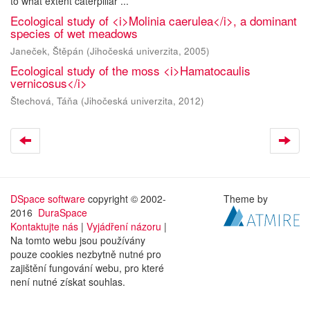
to what extent caterpillar ...
Ecological study of <i>Molinia caerulea</i>, a dominant
species of wet meadows
Janeček, Štěpán
(
Jihočeská univerzita
,
2005
)
Ecological study of the moss <i>Hamatocaulis
vernicosus</i>
Štechová, Táňa
(
Jihočeská univerzita
,
2012
)
DSpace software
copyright © 2002-
Theme by
2016
DuraSpace
Kontaktujte nás
|
Vyjádření názoru
|
Na tomto webu jsou používány
pouze cookies nezbytně nutné pro
zajištění fungování webu, pro které
není nutné získat souhlas.