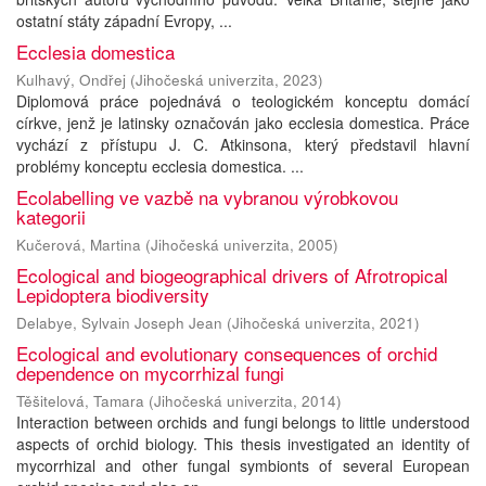
ostatní státy západní Evropy, ...
Ecclesia domestica
Kulhavý, Ondřej
(
Jihočeská univerzita
,
2023
)
Diplomová práce pojednává o teologickém konceptu domácí
církve, jenž je latinsky označován jako ecclesia domestica. Práce
vychází z přístupu J. C. Atkinsona, který představil hlavní
problémy konceptu ecclesia domestica. ...
Ecolabelling ve vazbě na vybranou výrobkovou
kategorii
Kučerová, Martina
(
Jihočeská univerzita
,
2005
)
Ecological and biogeographical drivers of Afrotropical
Lepidoptera biodiversity
Delabye, Sylvain Joseph Jean
(
Jihočeská univerzita
,
2021
)
Ecological and evolutionary consequences of orchid
dependence on mycorrhizal fungi
Těšitelová, Tamara
(
Jihočeská univerzita
,
2014
)
Interaction between orchids and fungi belongs to little understood
aspects of orchid biology. This thesis investigated an identity of
mycorrhizal and other fungal symbionts of several European