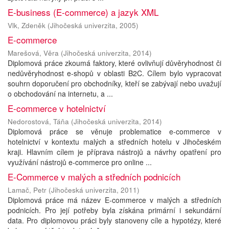
E-business (E-commerce) a jazyk XML
Vlk, Zdeněk
(
Jihočeská univerzita
,
2005
)
E-commerce
Marešová, Věra
(
Jihočeská univerzita
,
2014
)
Diplomová práce zkoumá faktory, které ovlivňují důvěryhodnost či
nedůvěryhodnost e-shopů v oblasti B2C. Cílem bylo vypracovat
souhrn doporučení pro obchodníky, kteří se zabývají nebo uvažují
o obchodování na internetu, a ...
E-commerce v hotelnictví
Nedorostová, Táňa
(
Jihočeská univerzita
,
2014
)
Diplomová práce se věnuje problematice e-commerce v
hotelnictví v kontextu malých a středních hotelu v Jihočeském
kraji. Hlavním cílem je příprava nástrojů a návrhy opatření pro
využívání nástrojů e-commerce pro online ...
E-Commerce v malých a středních podnicích
Lamač, Petr
(
Jihočeská univerzita
,
2011
)
Diplomová práce má název E-commerce v malých a středních
podnicích. Pro její potřeby byla získána primární i sekundární
data. Pro diplomovou práci byly stanoveny cíle a hypotézy, které